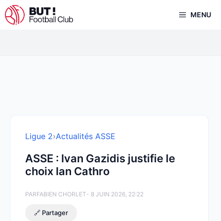
Aller
MENU
au
contenu
Ligue 2
›
Actualités ASSE
ASSE : Ivan Gazidis justifie le
choix Ian Cathro
PAR
FABIEN CHORLET
- 8 JUIN 2026, 22:22
🔗 Partager