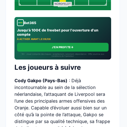
Bet365
Jusqu'à 100€ de freebet pour l'ouverture d'un
compte
À ACTIVER AVANT LE 09/08
→
J'EN PROFITE
18+ · Jouer comporte des risques : endettement, isolement, dépendance · Offre soumise aux
conditions de l’opérateur.
Les joueurs à suivre
Cody Gakpo (Pays-Bas)
: Déjà
incontournable au sein de la sélection
néerlandaise, l’attaquant de Liverpool sera
l’une des principales armes offensives des
Oranje. Capable d’évoluer aussi bien sur un
côté qu’à la pointe de l’attaque, Gakpo se
distingue par sa qualité technique, sa frappe