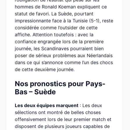
hommes de Ronald Koeman expliquent ce
statut de favori. La Suède, pourtant
impressionnante face à la Tunisie (5-1), reste
considérée comme l’outsider de cette
affiche. Attention toutefois : avec la
confiance engrangée lors de la première
journée, les Scandinaves pourraient bien
poser de sérieux problèmes aux Néerlandais
dans ce qui s’annonce comme l’un des chocs
de cette deuxième journée.
Nos pronostics pour Pays-
Bas – Suède
Les deux équipes marquent
: Les deux
sélections ont montré de belles choses
offensivement lors de leur premier match et
disposent de plusieurs joueurs capables de