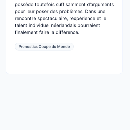
possède toutefois suffisamment d’arguments
pour leur poser des problèmes. Dans une
rencontre spectaculaire, l’expérience et le
talent individuel néerlandais pourraient
finalement faire la différence.
Pronostics Coupe du Monde