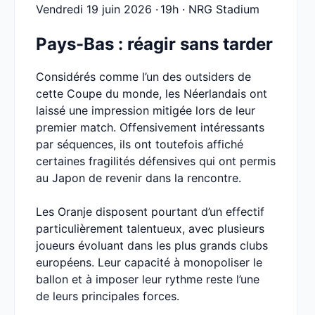
Vendredi 19 juin 2026 · 19h · NRG Stadium
Pays-Bas : réagir sans tarder
Considérés comme l’un des outsiders de
cette Coupe du monde, les Néerlandais ont
laissé une impression mitigée lors de leur
premier match. Offensivement intéressants
par séquences, ils ont toutefois affiché
certaines fragilités défensives qui ont permis
au Japon de revenir dans la rencontre.
Les Oranje disposent pourtant d’un effectif
particulièrement talentueux, avec plusieurs
joueurs évoluant dans les plus grands clubs
européens. Leur capacité à monopoliser le
ballon et à imposer leur rythme reste l’une
de leurs principales forces.