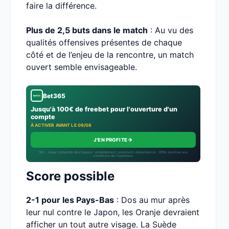
faire la différence.
Plus de 2,5 buts dans le match
: Au vu des
qualités offensives présentes de chaque
côté et de l’enjeu de la rencontre, un match
ouvert semble envisageable.
Bet365
Jusqu'à 100€ de freebet pour l'ouverture d'un
compte
À ACTIVER AVANT LE 09/08
→
J'EN PROFITE
18+ · Jouer comporte des risques : endettement, isolement, dépendance · Offre soumise aux
conditions de l’opérateur.
Score possible
2-1 pour les Pays-Bas
: Dos au mur après
leur nul contre le Japon, les Oranje devraient
afficher un tout autre visage. La Suède