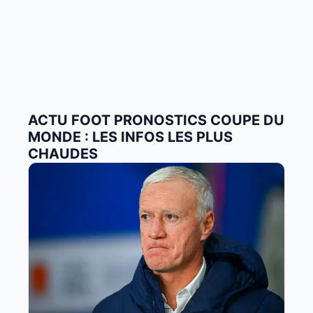
ACTU FOOT PRONOSTICS COUPE DU
MONDE : LES INFOS LES PLUS
CHAUDES