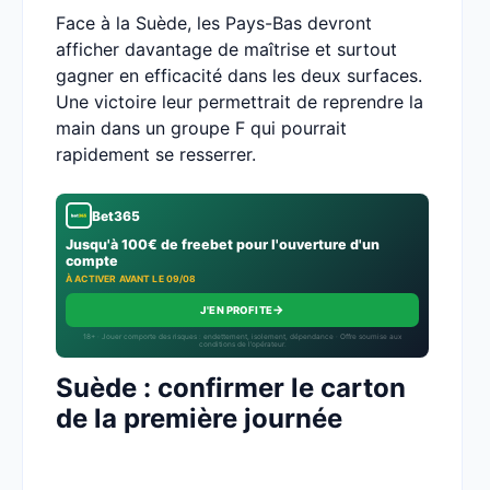
Face à la Suède, les Pays-Bas devront
afficher davantage de maîtrise et surtout
gagner en efficacité dans les deux surfaces.
Une victoire leur permettrait de reprendre la
main dans un groupe F qui pourrait
rapidement se resserrer.
Bet365
Jusqu'à 100€ de freebet pour l'ouverture d'un
compte
À ACTIVER AVANT LE 09/08
→
J'EN PROFITE
18+ · Jouer comporte des risques : endettement, isolement, dépendance · Offre soumise aux
conditions de l’opérateur.
Suède : confirmer le carton
de la première journée