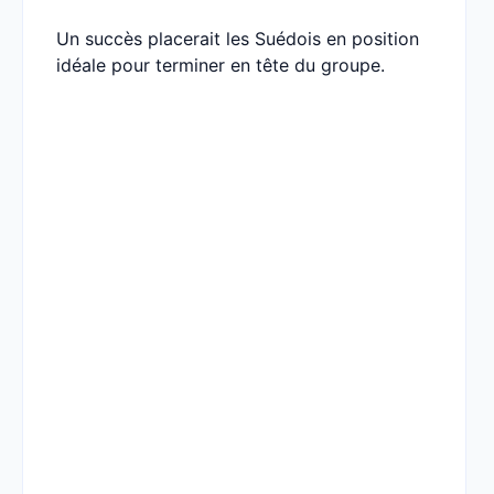
Un succès placerait les Suédois en position
idéale pour terminer en tête du groupe.