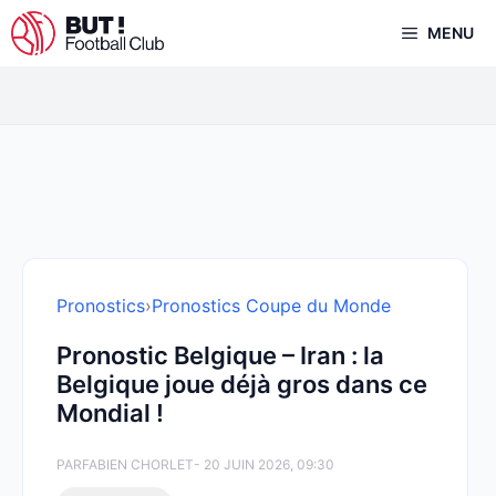
Aller
MENU
au
contenu
Pronostics
›
Pronostics Coupe du Monde
Pronostic Belgique – Iran : la
Belgique joue déjà gros dans ce
Mondial !
PAR
FABIEN CHORLET
- 20 JUIN 2026, 09:30