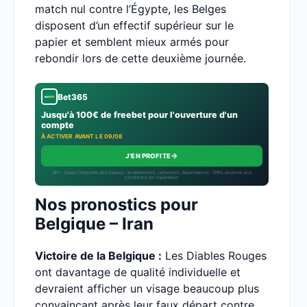
match nul contre l’Égypte, les Belges
disposent d’un effectif supérieur sur le
papier et semblent mieux armés pour
rebondir lors de cette deuxième journée.
Bet365
Jusqu'à 100€ de freebet pour l'ouverture d'un
compte
À ACTIVER AVANT LE 09/08
→
J'EN PROFITE
18+ · Jouer comporte des risques : endettement, isolement, dépendance · Offre soumise aux
conditions de l’opérateur.
Nos pronostics pour
Belgique – Iran
Victoire de la Belgique :
Les Diables Rouges
ont davantage de qualité individuelle et
devraient afficher un visage beaucoup plus
convaincant après leur faux départ contre