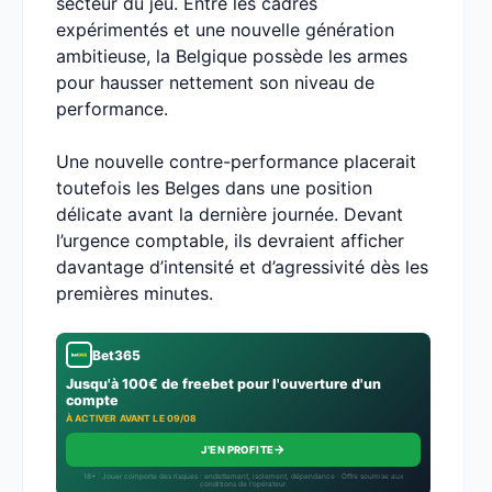
secteur du jeu. Entre les cadres
expérimentés et une nouvelle génération
ambitieuse, la Belgique possède les armes
pour hausser nettement son niveau de
performance.
Une nouvelle contre-performance placerait
toutefois les Belges dans une position
délicate avant la dernière journée. Devant
l’urgence comptable, ils devraient afficher
davantage d’intensité et d’agressivité dès les
premières minutes.
Bet365
Jusqu'à 100€ de freebet pour l'ouverture d'un
compte
À ACTIVER AVANT LE 09/08
→
J'EN PROFITE
18+ · Jouer comporte des risques : endettement, isolement, dépendance · Offre soumise aux
conditions de l’opérateur.