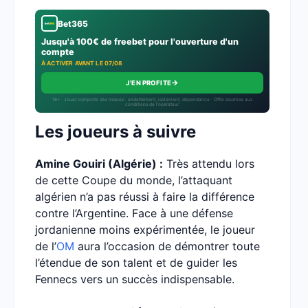
Bet365
Jusqu'à 100€ de freebet pour l'ouverture d'un
compte
À ACTIVER AVANT LE 07/08
→
J'EN PROFITE
18+ · Jouer comporte des risques : endettement, isolement, dépendance · Offre soumise aux
conditions de l’opérateur.
Les joueurs à suivre
Amine Gouiri (Algérie) :
Très attendu lors
de cette Coupe du monde, l’attaquant
algérien n’a pas réussi à faire la différence
contre l’Argentine. Face à une défense
jordanienne moins expérimentée, le joueur
de l’
OM
aura l’occasion de démontrer toute
l’étendue de son talent et de guider les
Fennecs vers un succès indispensable.