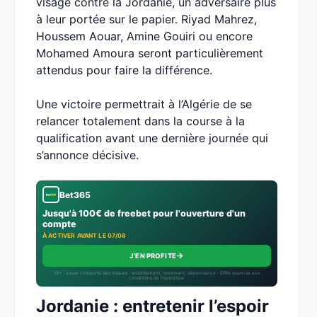
visage contre la Jordanie, un adversaire plus
à leur portée sur le papier. Riyad Mahrez,
Houssem Aouar, Amine Gouiri ou encore
Mohamed Amoura seront particulièrement
attendus pour faire la différence.
Une victoire permettrait à l’Algérie de se
relancer totalement dans la course à la
qualification avant une dernière journée qui
s’annonce décisive.
Bet365
Jusqu'à 100€ de freebet pour l'ouverture d'un
compte
À ACTIVER AVANT LE 07/08
→
J'EN PROFITE
18+ · Jouer comporte des risques : endettement, isolement, dépendance · Offre soumise aux
conditions de l’opérateur.
Jordanie : entretenir l’espoir