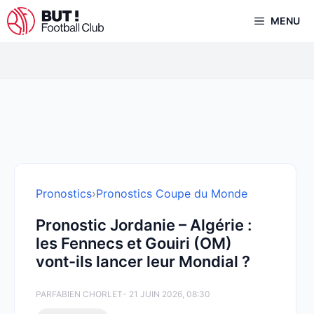
Aller
MENU
au
contenu
Pronostics
›
Pronostics Coupe du Monde
Pronostic Jordanie – Algérie :
les Fennecs et Gouiri (OM)
vont-ils lancer leur Mondial ?
PAR
FABIEN CHORLET
- 21 JUIN 2026, 08:30