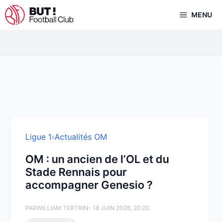
Aller
MENU
au
contenu
Ligue 1
›
Actualités OM
OM : un ancien de l’OL et du
Stade Rennais pour
accompagner Genesio ?
PAR
WILLIAM TERTRIN
- 18 JUIN 2026, 20:20