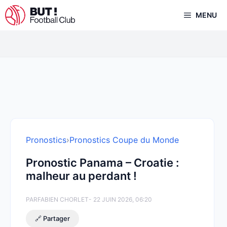
Aller
MENU
au
contenu
Pronostics
›
Pronostics Coupe du Monde
Pronostic Panama – Croatie :
malheur au perdant !
PAR
FABIEN CHORLET
- 22 JUIN 2026, 06:20
🔗 Partager