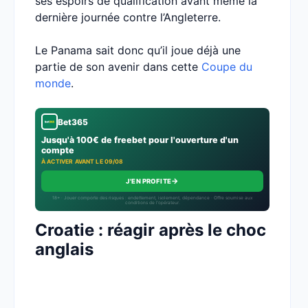
ses espoirs de qualification avant même la
dernière journée contre l’Angleterre.
Le Panama sait donc qu’il joue déjà une
partie de son avenir dans cette
Coupe du
monde
.
Bet365
Jusqu'à 100€ de freebet pour l'ouverture d'un
compte
À ACTIVER AVANT LE 09/08
→
J'EN PROFITE
18+ · Jouer comporte des risques : endettement, isolement, dépendance · Offre soumise aux
conditions de l’opérateur.
Croatie : réagir après le choc
anglais