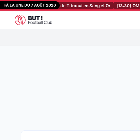
Aller
À LA UNE DU 7 AOÛT 2026
 les premiers mots de Titraoui en Sang et Or
[13:30]
OM Mercato : N
au
contenu