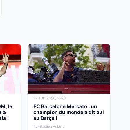
22 JUIL 2026, 15:20
OM, le
FC Barcelone Mercato : un
t à
champion du monde a dit oui
is !
au Barça !
Par Bastien Aubert