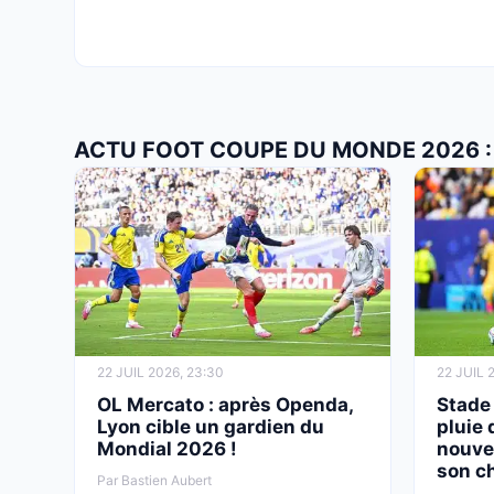
ACTU FOOT COUPE DU MONDE 2026 : 
22 JUIL 2026, 23:30
22 JUIL 
OL Mercato : après Openda,
Stade
Lyon cible un gardien du
pluie
Mondial 2026 !
nouve
son c
Par Bastien Aubert