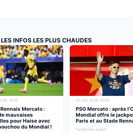
LES INFOS LES PLUS CHAUDES
2026, 19:30
22 JUIL 2026, 18:00
 Rennais Mercato :
PSG Mercato : après l’
 de mauvaises
Mondial offre le jackpo
lles pour Haise avec
Paris et au Stade Renna
houchou du Mondial !
Par Bastien Aubert