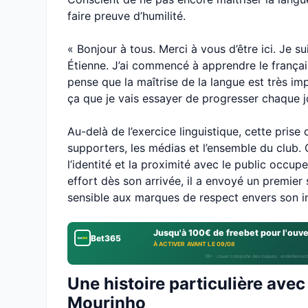
faire preuve d’humilité.
« Bonjour à tous. Merci à vous d’être ici. Je su
Étienne. J’ai commencé à apprendre le français
pense que la maîtrise de la langue est très 
ça que je vais essayer de progresser chaque jou
Au-delà de l’exercice linguistique, cette prise
supporters, les médias et l’ensemble du club.
l’identité et la proximité avec le public occupe
effort dès son arrivée, il a envoyé un premier 
sensible aux marques de respect envers son in
Jusqu'à 100€ de freebet pour l'ouv
Bet365
À ACTIVER AVANT LE 09/08
18+ · Jouer comporte des risques : endettement
Une histoire particulière ave
Mourinho