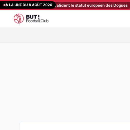
Aller
À LA UNE DU 8 AOÛT 2026
rters de Hambourg valident le statut européen des Dogues
[11:03]
R
au
contenu