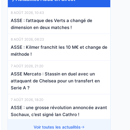
8 AOÛT 2026, 10:43
ASSE : l’attaque des Verts a changé de
dimension en deux matches !
8 AOÛT 2026, 06:23
ASSE : Kilmer franchit les 10 M€ et change de
méthode !
7 AOÛT 2026, 21:20
ASSE Mercato : Stassin en duel avec un
attaquant de Chelsea pour un transfert en
Serie A ?
7 AOÛT 2026, 18:20
ASSE : une grosse révolution annoncée avant
Sochaux, c’est signé Ian Cathro !
7 AOÛT 2026, 14:45
Voir toutes les actualités