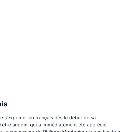
ais
e s’exprimer en français dès le début de sa
d’être anodin, qui a immédiatement été apprécié.
, le successeur de Philippe Montanier n’a pas hésité à