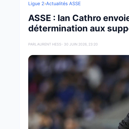
Ligue 2
›
Actualités ASSE
ASSE : Ian Cathro envoie
détermination aux suppo
PAR
LAURENT HESS
- 30 JUIN 2026, 23:20