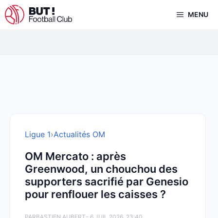
Aller
MENU
au
contenu
Ligue 1
›
Actualités OM
OM Mercato : après
Greenwood, un chouchou des
supporters sacrifié par Genesio
pour renflouer les caisses ?
PAR
BASTIEN AUBERT
- 6 JUIL 2026, 23:40