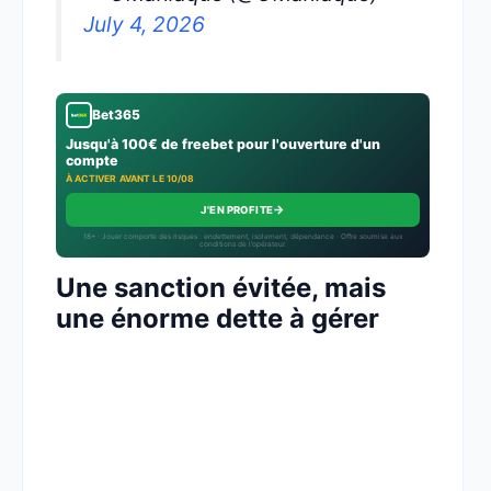
July 4, 2026
Bet365
Jusqu'à 100€ de freebet pour l'ouverture d'un
compte
À ACTIVER AVANT LE 10/08
→
J'EN PROFITE
18+ · Jouer comporte des risques : endettement, isolement, dépendance · Offre soumise aux
conditions de l’opérateur.
Une sanction évitée, mais
une énorme dette à gérer