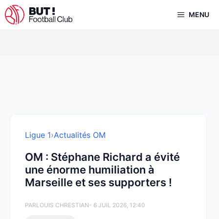
Aller
MENU
au
contenu
Ligue 1
›
Actualités OM
OM : Stéphane Richard a évité
une énorme humiliation à
Marseille et ses supporters !
PAR
LOUIS CHRESTIAN
- 6 JUIL 2026, 12:40