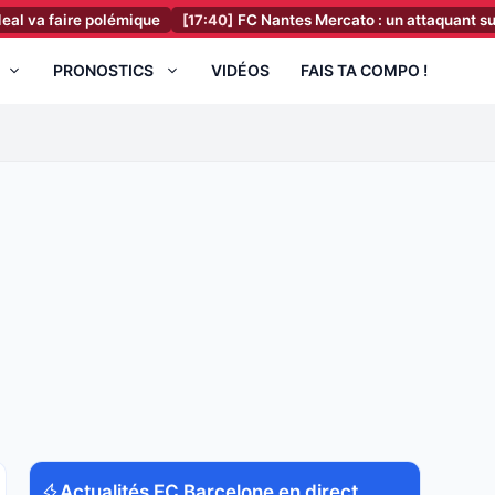
 polémique
[17:40]
FC Nantes Mercato : un attaquant sur le départ, 
PRONOSTICS
VIDÉOS
FAIS TA COMPO !
Actualités FC Barcelone en direct