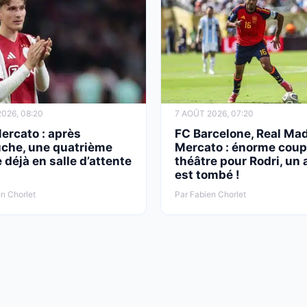
026, 08:20
7 AOÛT 2026, 07:20
ercato : après
FC Barcelone, Real Mad
uche, une quatrième
Mercato : énorme coup
 déjà en salle d’attente
théâtre pour Rodri, un
est tombé !
n Chorlet
Par Fabien Chorlet