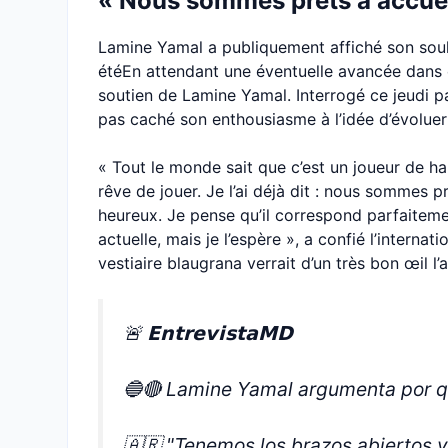
« Nous sommes prêts à accueil
Lamine Yamal a publiquement affiché son souha
étéEn attendant une éventuelle avancée dans c
soutien de Lamine Yamal. Interrogé ce jeudi p
pas caché son enthousiasme à l’idée d’évolue
« Tout le monde sait que c’est un joueur de ha
rêve de jouer. Je l’ai déjà dit : nous sommes prêt
heureux. Je pense qu’il correspond parfaitemen
actuelle, mais je l’espère », a confié l’interna
vestiaire blaugrana verrait d’un très bon œil l
🚨 𝗘𝗻𝘁𝗿𝗲𝘃𝗶𝘀𝘁𝗮𝗠𝗗
🔵🔴 Lamine Yamal argumenta por qué
🇦🇷 "Tenemos los brazos abiertos y