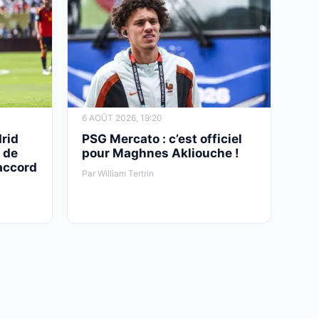
6 AOÛT 2026, 19:20
rid
PSG Mercato : c’est officiel
 de
pour Maghnes Akliouche !
 accord
Par William Tertrin