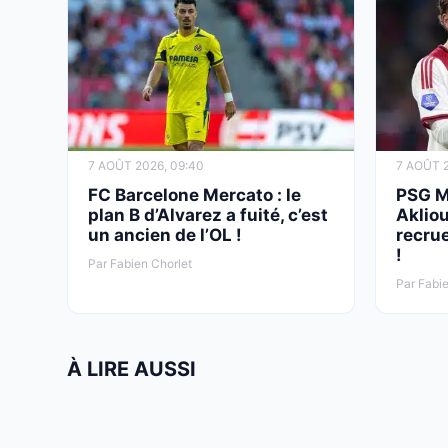
7 AOÛT 2026, 09:40
7 AOÛT 2
FC Barcelone Mercato : le
PSG M
plan B d’Alvarez a fuité, c’est
Aklio
un ancien de l’OL !
recrue
!
Par Fabien Chorlet
Par Fabie
À LIRE AUSSI