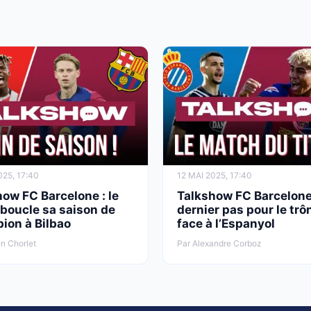
025, 17:40
12 MAI 2025, 17:40
ow FC Barcelone : le
Talkshow FC Barcelone
boucle sa saison de
dernier pas pour le trô
ion à Bilbao
face à l’Espanyol
n Chorlet
Par Alexandre Corboz