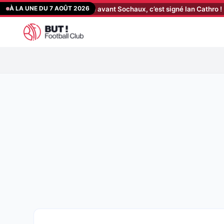
Aller
À LA UNE DU 7 AOÛT 2026
olution annoncée avant Sochaux, c’est signé Ian Cathro !
[18:01]
OM
au
contenu