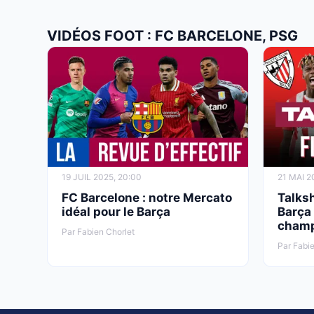
VIDÉOS FOOT : FC BARCELONE, PSG
19 JUIL 2025, 20:00
21 MAI 2
FC Barcelone : notre Mercato
Talksh
idéal pour le Barça
Barça 
champ
Par Fabien Chorlet
Par Fabie