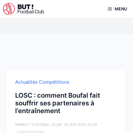
Aller
MENU
au
contenu
Actualités Compétitions
LOSC : comment Boufal fait
souffrir ses partenaires à
l’entraînement
PAR
BUT ! FOOTBALL CLUB
- 20 AVR 2015, 20:36