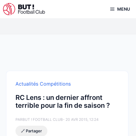
Aller
MENU
au
contenu
Actualités Compétitions
RC Lens : un dernier affront
terrible pour la fin de saison ?
PAR
BUT ! FOOTBALL CLUB
- 20 AVR 2015, 12:24
🔗 Partager