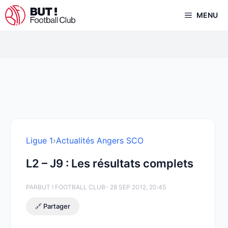
Aller
MENU
au
contenu
Ligue 1
›
Actualités Angers SCO
L2 – J9 : Les résultats complets
PAR
BUT ! FOOTBALL CLUB
- 28 SEP 2012, 20:45
🔗 Partager