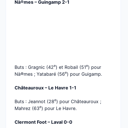
Nà®mes – Guingamp 2-1
e
e
Buts : Gragnic (42
) et Robail (51
) pour
e
Nà®mes ; Yatabaré (56
) pour Guigamp.
Châteauroux – Le Havre 1-1
e
Buts : Jeannot (28
) pour Châteauroux ;
e
Mahrez (63
) pour Le Havre.
Clermont Foot – Laval 0-0