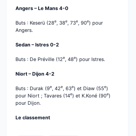
Angers – Le Mans 4-0
e
e
e
e
Buts : Keserü (28
, 38
, 73
, 90
) pour
Angers.
Sedan – Istres 0-2
e
e
Buts : De Préville (12
, 48
) pour Istres.
Niort – Dijon 4-2
e
e
e
e
Buts : Durak (9
, 42
, 63
) et Diaw (55
)
e
e
pour Niort ; Tavares (14
) et K.Koné (90
)
pour Dijon.
Le classement