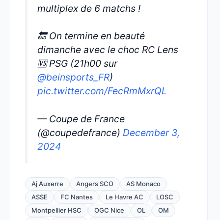
multiplex de 6 matchs !
🔚 On termine en beauté
dimanche avec le choc RC Lens
🆚 PSG (21h00 sur
@beinsports_FR
)
pic.twitter.com/FecRmMxrQL
— Coupe de France
(@coupedefrance)
December 3,
2024
Aj Auxerre
Angers SCO
AS Monaco
ASSE
FC Nantes
Le Havre AC
LOSC
Montpellier HSC
OGC Nice
OL
OM