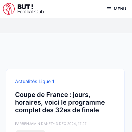
Aller
MENU
au
contenu
Actualités Ligue 1
Coupe de France : jours,
horaires, voici le programme
complet des 32es de finale
PAR
BENJAMIN DANET
- 3 DÉC 2024, 17:27