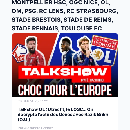
MONTPELLIER HSC, OGC NICE, OL,
OM, PSG, RC LENS, RC STRASBOURG,
STADE BRESTOIS, STADE DE REIMS,
STADE RENNAIS, TOULOUSE FC
26 SEP 2025, 15:21
Talkshow OL : Utrecht, le LOSC… On
décrypte l’actu des Gones avec Razik Brikh
(O&L)
Par Alexandre Corboz