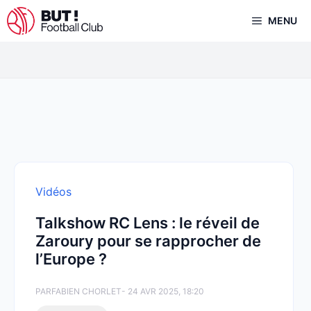
Aller
MENU
au
contenu
Vidéos
Talkshow RC Lens : le réveil de
Zaroury pour se rapprocher de
l’Europe ?
PAR
FABIEN CHORLET
- 24 AVR 2025, 18:20