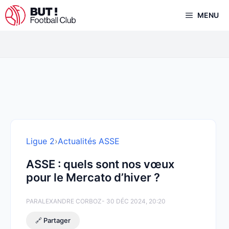
Aller
MENU
au
contenu
Ligue 2
›
Actualités ASSE
ASSE : quels sont nos vœux
pour le Mercato d’hiver ?
PAR
ALEXANDRE CORBOZ
- 30 DÉC 2024, 20:20
🔗 Partager