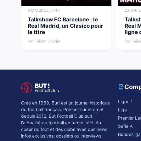
9 MAI 2025, 17:40
23 AVR 2
Talkshow FC Barcelone : le
Talks
Real Madrid, un Clasico pour
Real M
le titre
ligne 
Par Fabien Chorlet
Par Fabie
Comp
Ligue 1
Crée en 1969, But! est un journal historique
du football français. Présent sur internet
Liga
depuis 2012, But Football Club suit
Premier L
l'actualité du football en temps réel. Au
Serie A
coeur du foot et des clubs avec des news,
Bundesliga
infos exclusives, dossiers ou interviews,