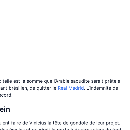
 : telle est la somme que l’Arabie saoudite serait prête à
ant brésilien, de quitter le
Real Madrid
. L’indemnité de
ecord.
ein
lent faire de Vinicius la tête de gondole de leur projet.
it des émules et ouvrirait la porte à d’autres stars du foot