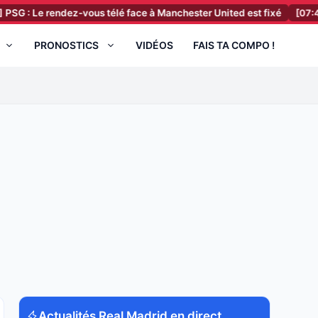
Le rendez-vous télé face à Manchester United est fixé
[07:41]
FC Na
PRONOSTICS
VIDÉOS
FAIS TA COMPO !
Actualités Real Madrid en direct