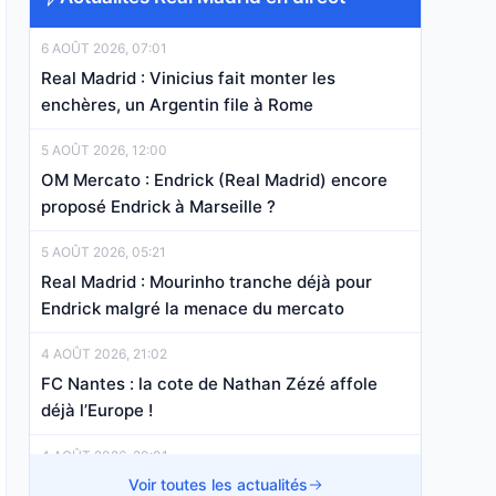
6 AOÛT 2026, 07:01
Real Madrid : Vinicius fait monter les
enchères, un Argentin file à Rome
5 AOÛT 2026, 12:00
OM Mercato : Endrick (Real Madrid) encore
proposé Endrick à Marseille ?
5 AOÛT 2026, 05:21
Real Madrid : Mourinho tranche déjà pour
Endrick malgré la menace du mercato
4 AOÛT 2026, 21:02
FC Nantes : la cote de Nathan Zézé affole
déjà l’Europe !
4 AOÛT 2026, 20:01
Real Madrid : le transfert à 120 M€ enfin
Voir toutes les actualités