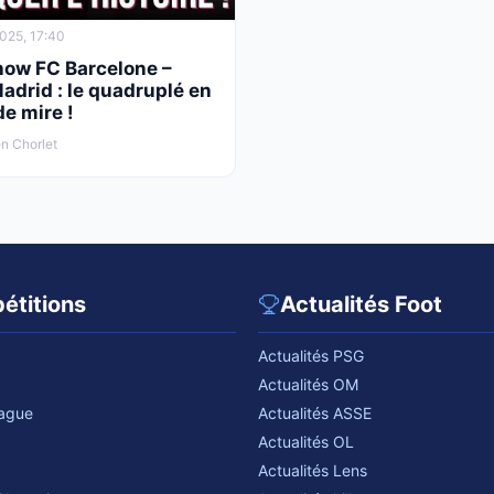
025, 17:40
how FC Barcelone –
adrid : le quadruplé en
de mire !
n Chorlet
étitions
Actualités Foot
Actualités PSG
Actualités OM
eague
Actualités ASSE
Actualités OL
Actualités Lens