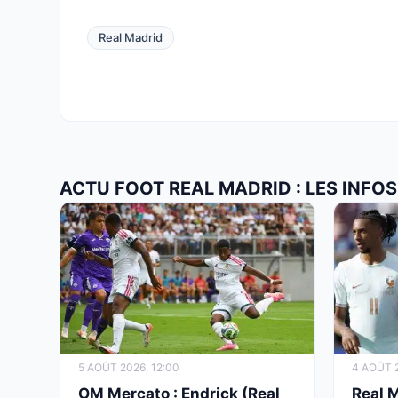
Real Madrid
ACTU FOOT REAL MADRID : LES INFO
5 AOÛT 2026, 12:00
4 AOÛT 2
OM Mercato : Endrick (Real
Real M