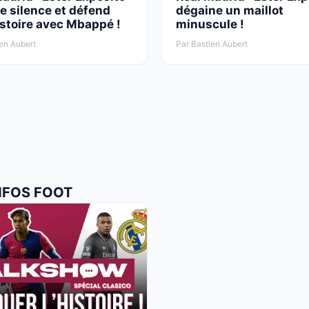
le silence et défend
dégaine un maillot
stoire avec Mbappé !
minuscule !
en Aubert
Par Bastien Aubert
INFOS FOOT