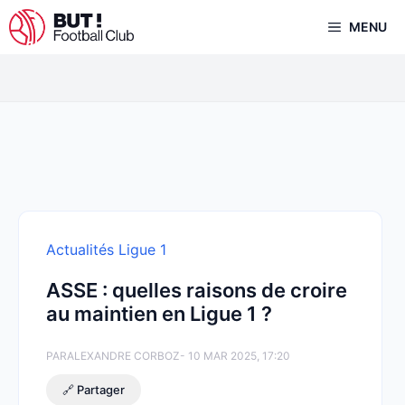
Aller
MENU
au
contenu
Actualités Ligue 1
ASSE : quelles raisons de croire
au maintien en Ligue 1 ?
PAR
ALEXANDRE CORBOZ
- 10 MAR 2025, 17:20
🔗 Partager