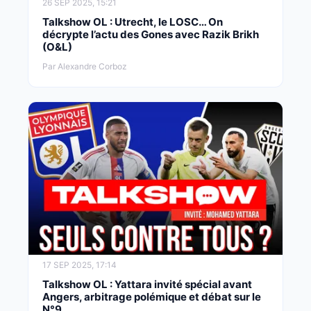
26 SEP 2025, 15:21
Talkshow OL : Utrecht, le LOSC… On
décrypte l’actu des Gones avec Razik Brikh
(O&L)
Par Alexandre Corboz
17 SEP 2025, 17:14
Talkshow OL : Yattara invité spécial avant
Angers, arbitrage polémique et débat sur le
N°9