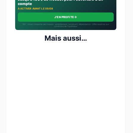
compte
À ACTIVER AVANT LE 09/08
→
J'EN PROFITE
18+ · Jouer comporte des risques : endettement, isolement, dépendance · Offre soumise aux
conditions de l’opérateur.
Mais aussi…