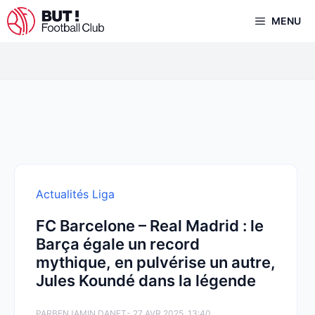
Aller
MENU
au
contenu
Actualités Liga
FC Barcelone – Real Madrid : le
Barça égale un record
mythique, en pulvérise un autre,
Jules Koundé dans la légende
PAR
BENJAMIN DANET
- 27 AVR 2025, 13:40