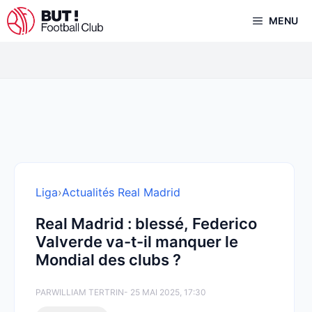
Aller
MENU
au
contenu
Liga
›
Actualités Real Madrid
Real Madrid : blessé, Federico
Valverde va-t-il manquer le
Mondial des clubs ?
PAR
WILLIAM TERTRIN
- 25 MAI 2025, 17:30