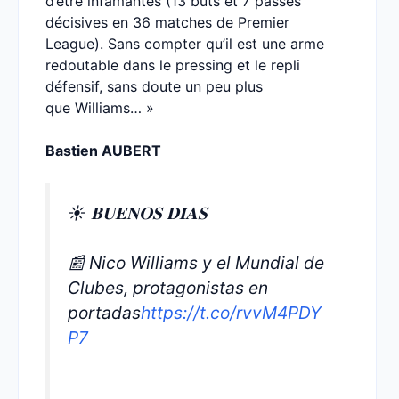
d’être infâmantes (13 buts et 7 passes
décisives en 36 matches de Premier
League). Sans compter qu’il est une arme
redoutable dans le pressing et le repli
défensif, sans doute un peu plus
que Williams… »
Bastien AUBERT
☀️ 𝐁𝐔𝐄𝐍𝐎𝐒 𝐃𝐈́𝐀𝐒
📰 Nico Williams y el Mundial de
Clubes, protagonistas en
portadas
https://t.co/rvvM4PDY
P7