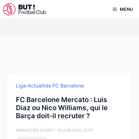
Aller
MENU
au
contenu
Liga
›
Actualités FC Barcelone
FC Barcelone Mercato : Luis
Diaz ou Nico Williams, qui le
Barça doit-il recruter ?
PAR
BASTIEN AUBERT
- 18 JUIN 2025, 22:30