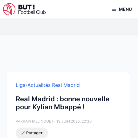
Aller
MENU
au
contenu
Liga
›
Actualités Real Madrid
Real Madrid : bonne nouvelle
pour Kylian Mbappé !
PAR
RAPHAËL NOUET
- 19 JUIN 2025, 22:30
🔗 Partager