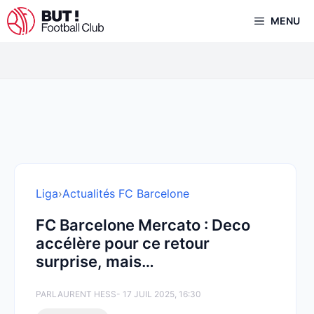
Aller
MENU
au
contenu
Liga
›
Actualités FC Barcelone
FC Barcelone Mercato : Deco
accélère pour ce retour
surprise, mais…
PAR
LAURENT HESS
- 17 JUIL 2025, 16:30