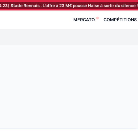
 Rennais : L’offre à 23 M€ pousse Haise à sortir du silence !
[10:08]
MERCATO
COMPÉTITIONS