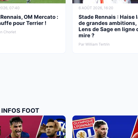
026, 07:40
6 AOÛT 2026, 16:20
 Rennais, OM Mercato :
Stade Rennais : Haise 
uffe pour Terrier !
de grandes ambitions, 
Lens de Sage en ligne 
n Chorlet
mire ?
Par William Tertrin
 INFOS FOOT