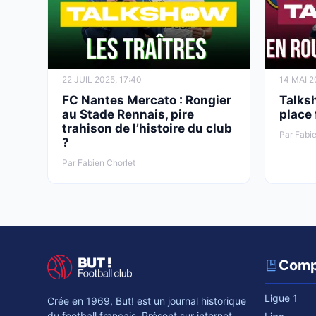
22 JUIL 2025, 17:40
14 MAI 2
FC Nantes Mercato : Rongier
Talks
au Stade Rennais, pire
place
trahison de l’histoire du club
Par Fabie
?
Par Fabien Chorlet
Comp
Ligue 1
Crée en 1969, But! est un journal historique
du football français. Présent sur internet