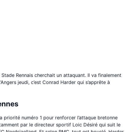
Stade Rennais cherchait un attaquant. Il va finalement
d’Angers jeudi, c’est Conrad Harder qui s’apprête à
ennes
la priorité numéro 1 pour renforcer l’attaque bretonne
amment par le directeur sportif Loic Désiré qui suit le
C Nordsjaelland. Et selon RMC, tout est bouclé. Harder