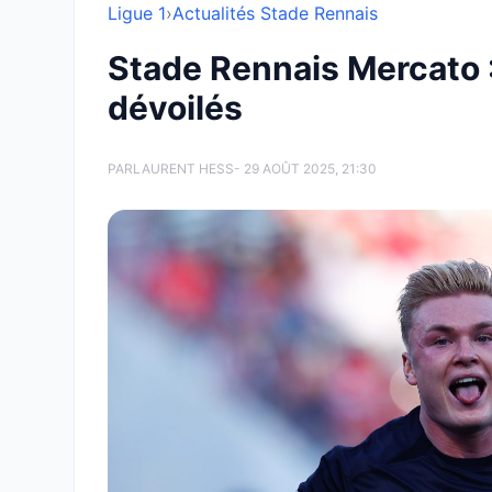
Ligue 1
›
Actualités Stade Rennais
Stade Rennais Mercato :
dévoilés
PAR
LAURENT HESS
- 29 AOÛT 2025, 21:30