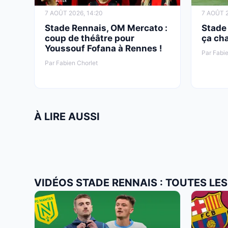
7 AOÛT 2026, 14:20
7 AOÛT 2
Stade Rennais, OM Mercato :
Stade
coup de théâtre pour
ça cha
Youssouf Fofana à Rennes !
Par Fabie
Par Fabien Chorlet
À LIRE AUSSI
VIDÉOS STADE RENNAIS : TOUTES LES