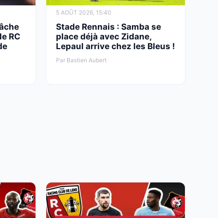
5 AOÛT 2026, 15:40
lâche
Stade Rennais : Samba se
le RC
place déjà avec Zidane,
de
Lepaul arrive chez les Bleus !
Par Bastien Aubert