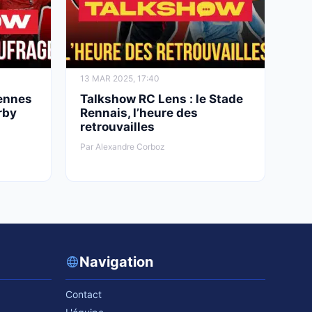
13 MAR 2025, 17:40
Rennes
Talkshow RC Lens : le Stade
rby
Rennais, l’heure des
retrouvailles
Par Alexandre Corboz
Navigation
Contact