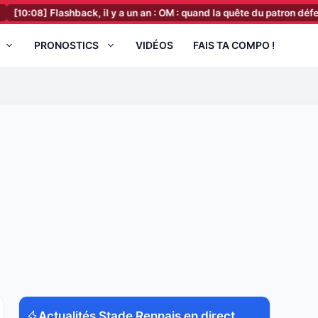
Flashback, il y a un an : OM : quand la quête du patron défensif révél
PRONOSTICS
VIDÉOS
FAIS TA COMPO !
Actualités Stade Rennais en direct