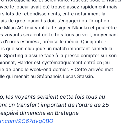
vec le joueur avait été trouvé assez rapidement mais
urs lots de rebondissements, entre notamment la
s (le grec Ioannidis doit s’engager) ou l’irruption
 Milan AC (qui vont faite signer Nkunku et peut-être
les voyants seraient cette fois tous au vert, moyennant
s d’euros estimés», précise le média. Qui ajoute :
rs que son club joue un match important samedi la
 du Sporting a assuré face à la presse compter sur son
pionnat, Harder est systématiquement entré en jeu
ie de banc le week-end dernier. » Cette arrivée met
lle qui menait au Stéphanois Lucas Stassin.
to, les voyants seraient cette fois tous au
nt un transfert important de l'ordre de 25
st espéré dimanche en Bretagne
tter.com/9C67dvg0BO