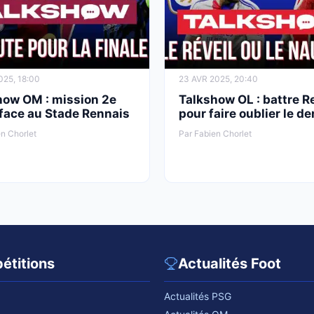
025, 18:00
23 AVR 2025, 20:40
how OM : mission 2e
Talkshow OL : battre 
 face au Stade Rennais
pour faire oublier le de
n Chorlet
Par Fabien Chorlet
étitions
Actualités Foot
Actualités PSG