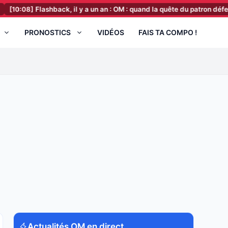
Flashback, il y a un an : OM : quand la quête du patron défensif révél
PRONOSTICS
VIDÉOS
FAIS TA COMPO !
Actualités OM en direct