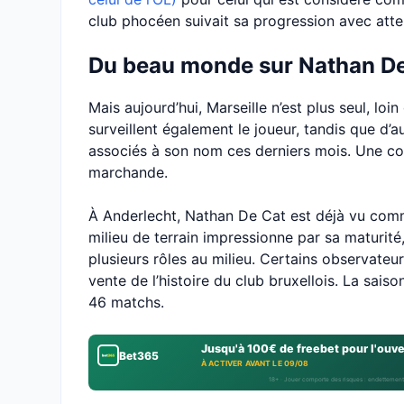
club phocéen suivait sa progression avec atten
Du beau monde sur Nathan D
Mais aujourd’hui, Marseille n’est plus seul, loi
surveillent également le joueur, tandis que d’
associés à son nom ces derniers mois. Une co
marchande.
À Anderlecht, Nathan De Cat est déjà vu comme
milieu de terrain impressionne par sa maturit
plusieurs rôles au milieu. Certains observateu
vente de l’histoire du club bruxellois. La sai
46 matchs.
Jusqu'à 100€ de freebet pour l'ouv
Bet365
À ACTIVER AVANT LE 09/08
18+ · Jouer comporte des risques : endettement