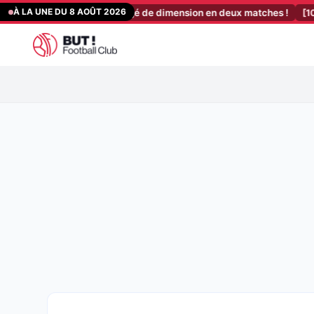
Aller
À LA UNE DU 8 AOÛT 2026
ue des Verts a changé de dimension en deux matches !
[10:23]
Stade
au
contenu