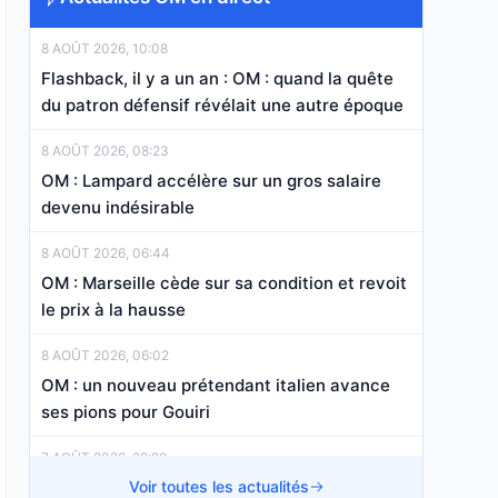
8 AOÛT 2026, 10:08
Flashback, il y a un an : OM : quand la quête
du patron défensif révélait une autre époque
8 AOÛT 2026, 08:23
OM : Lampard accélère sur un gros salaire
devenu indésirable
8 AOÛT 2026, 06:44
OM : Marseille cède sur sa condition et revoit
le prix à la hausse
8 AOÛT 2026, 06:02
OM : un nouveau prétendant italien avance
ses pions pour Gouiri
7 AOÛT 2026, 22:20
OM Mercato : un transfert à 15 M€ bientôt
Voir toutes les actualités