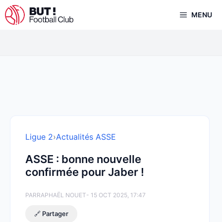
Aller
MENU
au
contenu
Ligue 2
›
Actualités ASSE
ASSE : bonne nouvelle
confirmée pour Jaber !
PAR
RAPHAËL NOUET
- 15 OCT 2025, 17:47
🔗 Partager