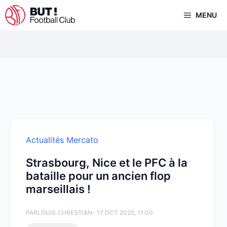
Aller
MENU
au
contenu
Actualités Mercato
Strasbourg, Nice et le PFC à la
bataille pour un ancien flop
marseillais !
PAR
LOUIS CHRESTIAN
- 17 OCT 2025, 11:00