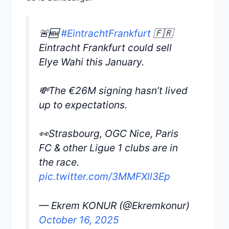
🚨🆕
#EintrachtFrankfurt
🇫🇷
Eintracht Frankfurt could sell
Elye Wahi this January.
💸The €26M signing hasn’t lived
up to expectations.
👀Strasbourg, OGC Nice, Paris
FC & other Ligue 1 clubs are in
the race.
pic.twitter.com/3MMFXll3Ep
— Ekrem KONUR (@Ekremkonur)
October 16, 2025