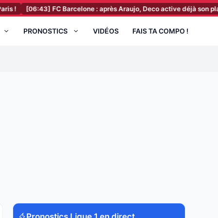
[06:43]
FC Barcelone : après Araujo, Deco active déjà son plan B
[0
PRONOSTICS
VIDÉOS
FAIS TA COMPO !
Pronostics Ligue 1 en direct