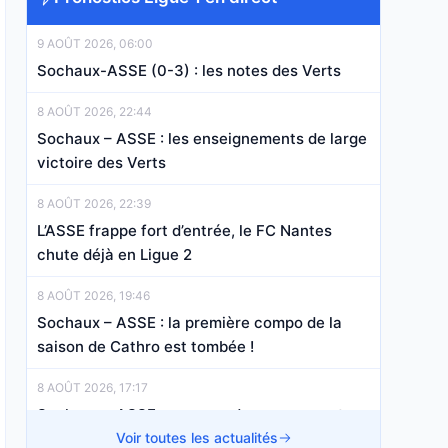
9 AOÛT 2026, 06:00
Sochaux-ASSE (0-3) : les notes des Verts
8 AOÛT 2026, 22:44
Sochaux – ASSE : les enseignements de large
victoire des Verts
8 AOÛT 2026, 22:39
L’ASSE frappe fort d’entrée, le FC Nantes
chute déjà en Ligue 2
8 AOÛT 2026, 19:46
Sochaux – ASSE : la première compo de la
saison de Cathro est tombée !
8 AOÛT 2026, 17:17
Sochaux – ASSE : une grande annonce est
tombée avant le match !
Voir toutes les actualités