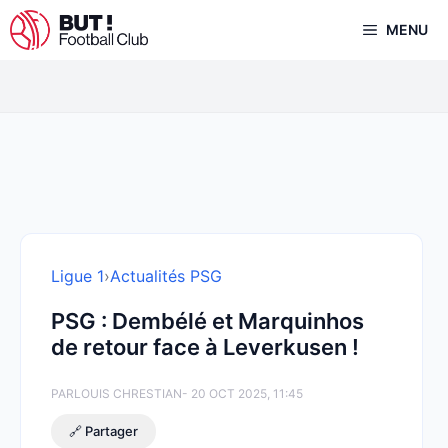
Aller
MENU
au
contenu
Ligue 1
›
Actualités PSG
PSG : Dembélé et Marquinhos
de retour face à Leverkusen !
PAR
LOUIS CHRESTIAN
- 20 OCT 2025, 11:45
🔗 Partager