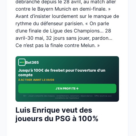
débranché depuis le 28 avril, au match aller
contre le Bayern Munich en demi-finale. »
Avant d’insister lourdement sur le manque de
rythme du défenseur parisien. « On parle
d’une finale de Ligue des Champions… 28
avril-30 mai, 32 jours sans jouer, pardon…
Ce n’est pas la finale contre Melun. »
Bet365
Jusqu'à 100€ de freebet pour l'ouverture d'un
compte
À ACTIVER AVANT LE 09/08
→
J'EN PROFITE
18+ · Jouer comporte des risques : endettement, isolement, dépendance · Offre soumise aux
conditions de l’opérateur.
Luis Enrique veut des
joueurs du PSG à 100%