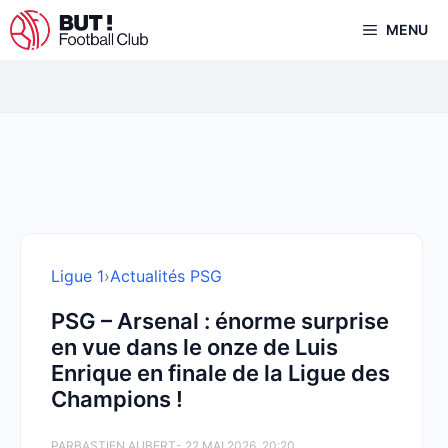
Aller
MENU
au
contenu
Ligue 1
›
Actualités PSG
PSG – Arsenal : énorme surprise
en vue dans le onze de Luis
Enrique en finale de la Ligue des
Champions !
PAR
BASTIEN AUBERT
- 22 MAI 2026, 20:20