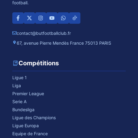
football.
contact@butfootballclub.fr
67, avenue Pierre Mendès France 75013 PARIS
Compétitions
Ligue 1
Liga
Premier League
Serie A
Bundesliga
Ligue des Champions
Ligue Europa
Equipe de France