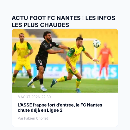
ACTU FOOT FC NANTES : LES INFOS
LES PLUS CHAUDES
8 AOÛT 2026, 22:39
L’ASSE frappe fort d’entrée, le FC Nantes
chute déjà en Ligue 2
Par Fabien Chorlet