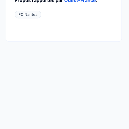
Propos rapportés par
Ouest-France
.
FC Nantes