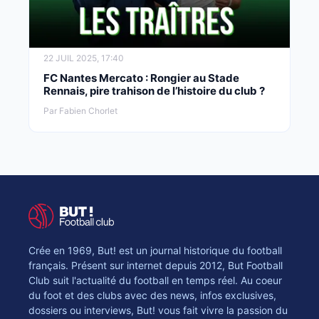
22 JUIL 2025, 17:40
FC Nantes Mercato : Rongier au Stade
Rennais, pire trahison de l’histoire du club ?
Par Fabien Chorlet
Crée en 1969, But! est un journal historique du football
français. Présent sur internet depuis 2012, But Football
Club suit l'actualité du football en temps réel. Au coeur
du foot et des clubs avec des news, infos exclusives,
dossiers ou interviews, But! vous fait vivre la passion du