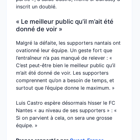
inscrit un doublé.
« Le meilleur public qu’il m’ait été
donné de voir »
Malgré la défaite, les supporters nantais ont
ovationné leur équipe. Un geste fort que
l’entraîneur n’a pas manqué de relever : «
C’est peut-être bien le meilleur public qu’il
m’ait été donné de voir. Les supporters
comprennent qu’on a besoin de temps, et
surtout que l’équipe donne le maximum. »
Luis Castro espère désormais hisser le FC
Nantes « au niveau de ses supporters » : «
Si on parvient à cela, on sera une grosse
équipe. »