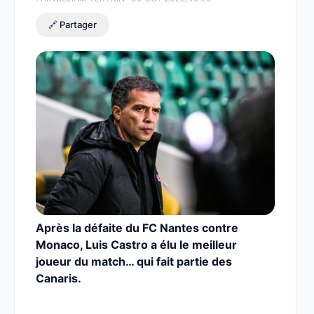
🔗 Partager
Après la défaite du FC Nantes contre
Monaco, Luis Castro a élu le meilleur
joueur du match… qui fait partie des
Canaris.