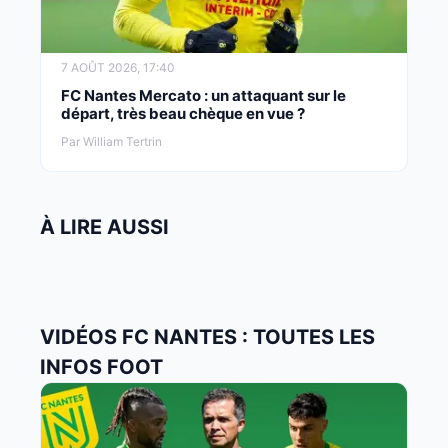
7 AOÛT 2026, 17:40
FC Nantes Mercato : un attaquant sur le
départ, très beau chèque en vue ?
Par William Tertrin
À LIRE AUSSI
VIDÉOS FC NANTES : TOUTES LES
INFOS FOOT