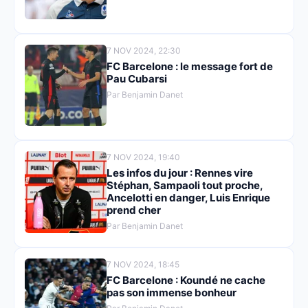
7 NOV 2024, 22:30
FC Barcelone : le message fort de
Pau Cubarsi
Par Benjamin Danet
7 NOV 2024, 19:40
Les infos du jour : Rennes vire
Stéphan, Sampaoli tout proche,
Ancelotti en danger, Luis Enrique
prend cher
Par Benjamin Danet
7 NOV 2024, 18:45
FC Barcelone : Koundé ne cache
pas son immense bonheur