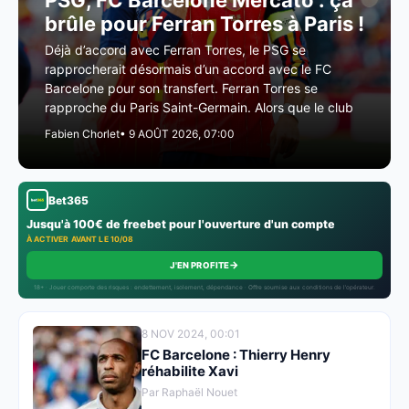
PSG, FC Barcelone Mercato : ça
brûle pour Ferran Torres à Paris !
Déjà d’accord avec Ferran Torres, le PSG se
rapprocherait désormais d’un accord avec le FC
Barcelone pour son transfert. Ferran Torres se
rapproche du Paris Saint-Germain. Alors que le club
Fabien Chorlet
• 9 AOÛT 2026, 07:00
Bet365
Jusqu'à 100€ de freebet pour l'ouverture d'un compte
À ACTIVER AVANT LE 10/08
→
J'EN PROFITE
18+ · Jouer comporte des risques : endettement, isolement, dépendance · Offre soumise aux conditions de l’opérateur.
8 NOV 2024, 00:01
FC Barcelone : Thierry Henry
réhabilite Xavi
Par Raphaël Nouet