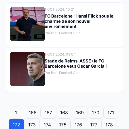
1 OCT 2024, 10:21
FC Barcelone : Hansi Flick sous le
charme de son nouvel
environnement
Par But ! Football Club
1 OCT 2024, 09:04
Stade de Reims, ASSE : le FC
Barcelone veut Oscar Garcia !
Par But ! Football Club
1
…
166
167
168
169
170
171
172
173
174
175
176
177
178
…