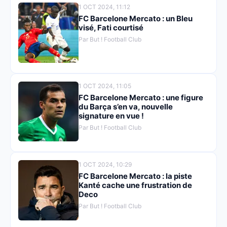
1 OCT 2024, 11:12
FC Barcelone Mercato : un Bleu
visé, Fati courtisé
Par But ! Football Club
1 OCT 2024, 11:05
FC Barcelone Mercato : une figure
du Barça s’en va, nouvelle
signature en vue !
Par But ! Football Club
1 OCT 2024, 10:29
FC Barcelone Mercato : la piste
Kanté cache une frustration de
Deco
Par But ! Football Club