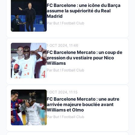
FC Barcelone : une icône du Barça
assume la supériorité du Real
Madrid
Par But ! Football Club
1 OCT 2024, 11:46
FC Barcelone Mercato : un coup de
pression du vestiaire pour Nico
Williams
Par But ! Football Club
1 OCT 2024, 11:15
FC Barcelone Mercato : une autre
arrivée majeure bouclée avant
Williams et Olmo
Par But ! Football Club