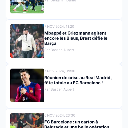
Par Benjamin Danet
7 NOV 2024, 11:20
Mbappé et Griezmann agitent
encore les Bleus, Brest défie le
Barça
Par Bastien Aubert
7 NOV 2024, 09:00
Réunion de crise au Real Madrid,
fête totale au FC Barcelone !
Par Bastien Aubert
6 NOV 2024, 23:30
FC Barcelone : un carton à
Belgrade et une belle opération