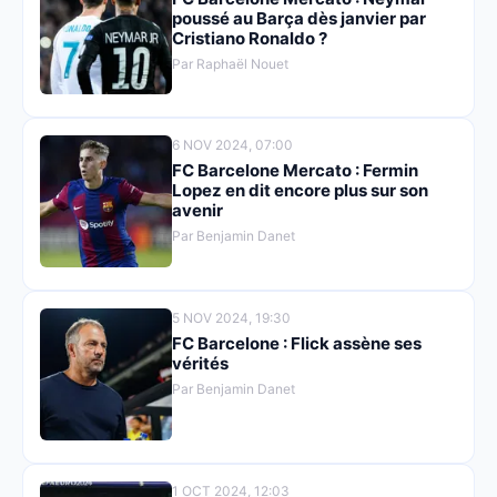
poussé au Barça dès janvier par
Cristiano Ronaldo ?
Par Raphaël Nouet
6 NOV 2024, 07:00
FC Barcelone Mercato : Fermin
Lopez en dit encore plus sur son
avenir
Par Benjamin Danet
5 NOV 2024, 19:30
FC Barcelone : Flick assène ses
vérités
Par Benjamin Danet
1 OCT 2024, 12:03