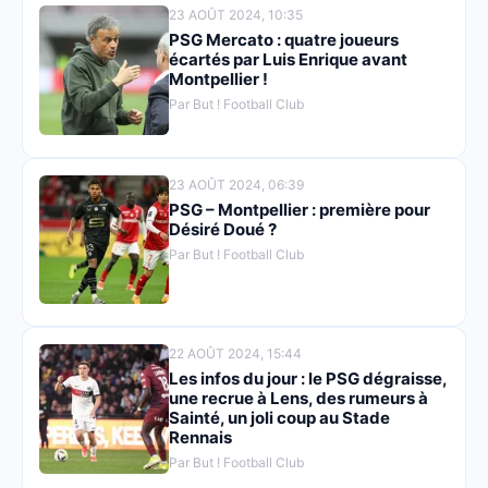
23 AOÛT 2024, 10:35
PSG Mercato : quatre joueurs
écartés par Luis Enrique avant
Montpellier !
Par But ! Football Club
23 AOÛT 2024, 06:39
PSG – Montpellier : première pour
Désiré Doué ?
Par But ! Football Club
22 AOÛT 2024, 15:44
Les infos du jour : le PSG dégraisse,
une recrue à Lens, des rumeurs à
Sainté, un joli coup au Stade
Rennais
Par But ! Football Club