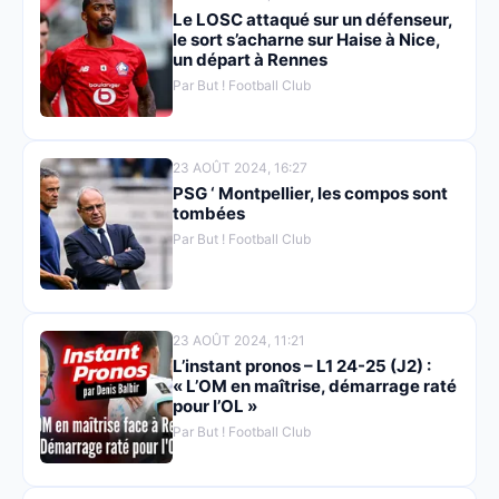
Le LOSC attaqué sur un défenseur,
le sort s’acharne sur Haise à Nice,
un départ à Rennes
Par But ! Football Club
23 AOÛT 2024, 16:27
PSG ‘ Montpellier, les compos sont
tombées
Par But ! Football Club
23 AOÛT 2024, 11:21
L’instant pronos – L1 24-25 (J2) :
« L’OM en maîtrise, démarrage raté
pour l’OL »
Par But ! Football Club