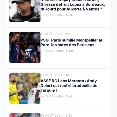
Giresse détruit Lopez à Bordeaux,
du lourd pour Auxerre à Nantes ?
Par But ! Football Club
23 AOÛT 2024, 22:35
PSG : Paris humilie Montpellier au
Parc, les notes des Parisiens
Par But ! Football Club
23 AOÛT 2024, 20:15
ASSE RC Lens Mercato : Andy
Delort est rentré bredouille de
Turquie !
Par But ! Football Club
23 AOÛT 2024, 16:50