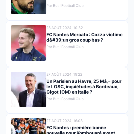
Par But ! Football Club
28 AOÛT 2024, 10:32
FC Nantes Mercato : Cozza victime
d&#39;un gros coup bas ?
Par But ! Football Club
27 AOÛT 2024, 19:22
Un Parisien au Havre, 25 Mâ‚¬ pour
le LOSC, inquiétudes à Bordeaux,
Gigot (OM) en Italie ?
Par But ! Football Club
27 AOÛT 2024, 16:08
FC Nantes : première bonne
nouvelle pour Kombouaré avant