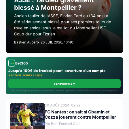
ASSE : Tardieu gravement
blessé à Montpellier ?
Ancien taulier de l’ASSE, Florian Tardieu (34 ans) a
été sérieusement blessé pour ses premiers tours de
roue en amical sous le maillot du Montpellier HSC.
Coup dur pour Florian
Bastien Aubert
• 26 JUIL 2026, 13:40
Bet365
Jusqu'à 100€ de freebet pour l'ouverture d'un compte
À ACTIVER AVANT LE 07/08
→
J'EN PROFITE
18+ · Jouer comporte des risques : endettement, isolement, dépendance · Offre soumise aux conditions de l’opérateur.
30 AOÛT 2024, 09:29
FC Nantes : on sait si Gbamin et
Cozza joueront contre Montpellier
Par But ! Football Club