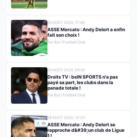
29 AOÛT 2024, 17:48
ASSE Mercato : Andy Delort a enfin
fait son choix !
Par But ! Football Club
29 AOÛT 2024, 06:30
Droits TV : beIN SPORTS n'a pas
payé sa part, les clubs dans la
panade totale !
Par But ! Football Club
28 AOÛT 2024, 10:33
ASSE Mercato : Andy Delort se
rapproche d&#39;un club de Ligue
1 !