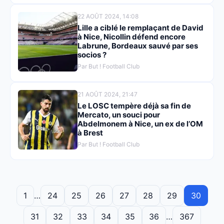
22 AOÛT 2024, 14:08
Lille a ciblé le remplaçant de David
à Nice, Nicollin défend encore
Labrune, Bordeaux sauvé par ses
socios ?
Par But ! Football Club
21 AOÛT 2024, 21:47
Le LOSC tempère déjà sa fin de
Mercato, un souci pour
Abdelmonem à Nice, un ex de l’OM
à Brest
Par But ! Football Club
1
…
24
25
26
27
28
29
30
31
32
33
34
35
36
…
367