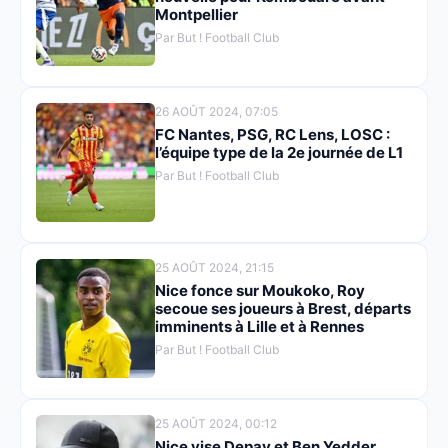
Montpellier
Par But ! Football Club
26 AOÛT 2024, 07:05
FC Nantes, PSG, RC Lens, LOSC :
l’équipe type de la 2e journée de L1
Par But ! Football Club
25 AOÛT 2024, 21:15
Nice fonce sur Moukoko, Roy
secoue ses joueurs à Brest, départs
imminents à Lille et à Rennes
Par But ! Football Club
25 AOÛT 2024, 00:12
Nice vise Depay et Ben Yedder,