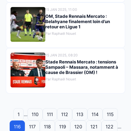
15 JAN 2025, 11:00
OM, Stade Rennais Mercato :
Belahyane finalement loin d’un
retour en Ligue 1
Par Raphaël Nouet
15 JAN 2025, 08:20
Stade Rennais Mercato : tensions
Sampaoli – Massara, notamment à
cause de Brassier (OM) !
Par Raphaël Nouet
1
…
110
111
112
113
114
115
116
117
118
119
120
121
122
…