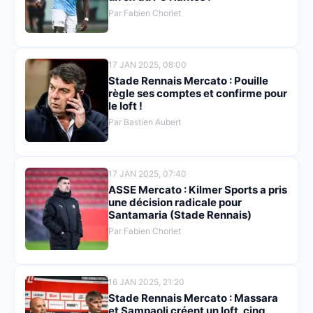
Par Fabien Chorlet
17 JAN 2025, 08:00
Stade Rennais Mercato : Pouille
règle ses comptes et confirme pour
le loft !
Par Bastien Aubert
17 JAN 2025, 07:40
ASSE Mercato : Kilmer Sports a pris
une décision radicale pour
Santamaria (Stade Rennais)
Par Fabien Chorlet
16 JAN 2025, 21:20
Stade Rennais Mercato : Massara
et Sampaoli créent un loft, cinq