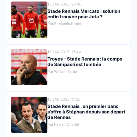
15 JAN 2025, 20:40
Stade Rennais Mercato : solution
enfin trouvée pour Jota ?
Par Benjamin Danet
15 JAN 2025, 17:44
Troyes – Stade Rennais : la compo
de Sampaoli est tombée
Par William Tertrin
15 JAN 2025, 17:20
Stade Rennais : un premier banc
s’offre à Stéphan depuis son départ
de Rennes
Par Fabien Chorlet