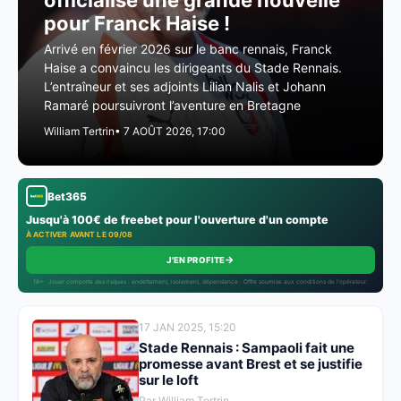
officialise une grande nouvelle
pour Franck Haise !
Arrivé en février 2026 sur le banc rennais, Franck
Haise a convaincu les dirigeants du Stade Rennais.
L’entraîneur et ses adjoints Lilian Nalis et Johann
Ramaré poursuivront l’aventure en Bretagne
William Tertrin
• 7 AOÛT 2026, 17:00
Bet365
Jusqu'à 100€ de freebet pour l'ouverture d'un compte
À ACTIVER AVANT LE 09/08
→
J'EN PROFITE
18+ · Jouer comporte des risques : endettement, isolement, dépendance · Offre soumise aux conditions de l’opérateur.
17 JAN 2025, 15:20
Stade Rennais : Sampaoli fait une
promesse avant Brest et se justifie
sur le loft
Par William Tertrin