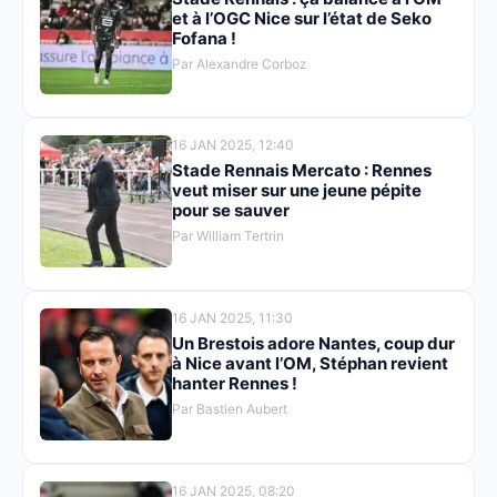
et à l’OGC Nice sur l’état de Seko
Fofana !
Par Alexandre Corboz
16 JAN 2025, 12:40
Stade Rennais Mercato : Rennes
veut miser sur une jeune pépite
pour se sauver
Par William Tertrin
16 JAN 2025, 11:30
Un Brestois adore Nantes, coup dur
à Nice avant l’OM, Stéphan revient
hanter Rennes !
Par Bastien Aubert
16 JAN 2025, 08:20