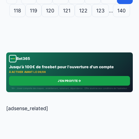
118
119
120
121
122
123
…
140
Bet365
Jusqu'à 100€ de freebet pour l'ouverture d'un compte
À ACTIVER AVANT LE 09/08
→
J'EN PROFITE
18+ · Jouer comporte des risques : endettement, isolement, dépendance · Offre soumise aux conditions de l’opérateur.
[adsense_related]