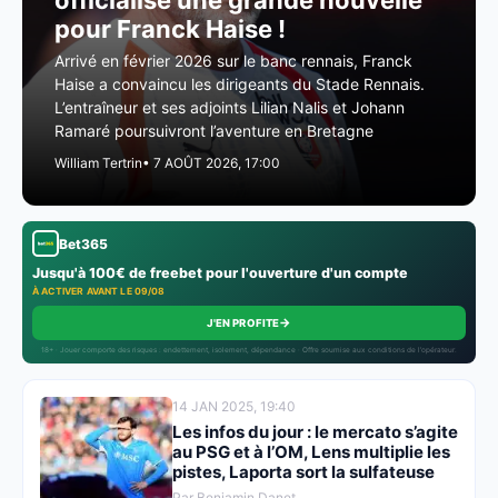
officialise une grande nouvelle
pour Franck Haise !
Arrivé en février 2026 sur le banc rennais, Franck
Haise a convaincu les dirigeants du Stade Rennais.
L’entraîneur et ses adjoints Lilian Nalis et Johann
Ramaré poursuivront l’aventure en Bretagne
William Tertrin
• 7 AOÛT 2026, 17:00
Bet365
Jusqu'à 100€ de freebet pour l'ouverture d'un compte
À ACTIVER AVANT LE 09/08
→
J'EN PROFITE
18+ · Jouer comporte des risques : endettement, isolement, dépendance · Offre soumise aux conditions de l’opérateur.
14 JAN 2025, 19:40
Les infos du jour : le mercato s’agite
au PSG et à l’OM, Lens multiplie les
pistes, Laporta sort la sulfateuse
Par Benjamin Danet