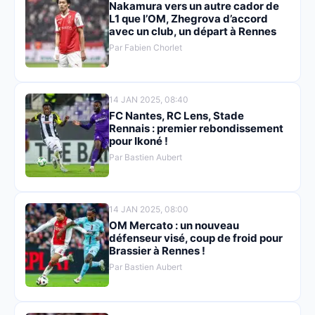
Nakamura vers un autre cador de
L1 que l’OM, Zhegrova d’accord
avec un club, un départ à Rennes
Par Fabien Chorlet
14 JAN 2025, 08:40
FC Nantes, RC Lens, Stade
Rennais : premier rebondissement
pour Ikoné !
Par Bastien Aubert
14 JAN 2025, 08:00
OM Mercato : un nouveau
défenseur visé, coup de froid pour
Brassier à Rennes !
Par Bastien Aubert