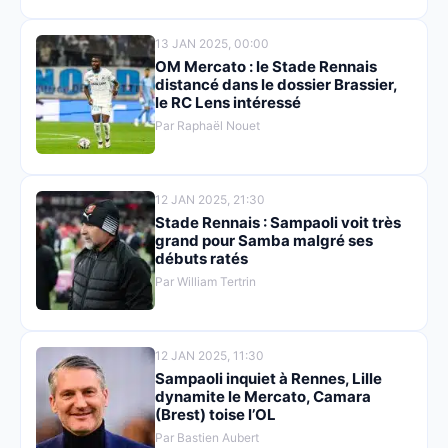
13 JAN 2025, 00:00
OM Mercato : le Stade Rennais
distancé dans le dossier Brassier,
le RC Lens intéressé
Par Raphaël Nouet
12 JAN 2025, 21:30
Stade Rennais : Sampaoli voit très
grand pour Samba malgré ses
débuts ratés
Par William Tertrin
12 JAN 2025, 11:30
Sampaoli inquiet à Rennes, Lille
dynamite le Mercato, Camara
(Brest) toise l’OL
Par Bastien Aubert