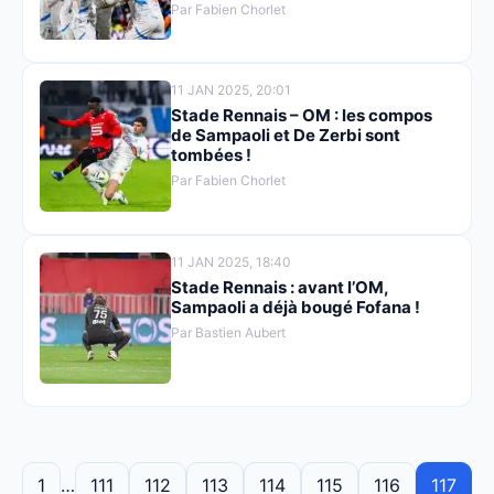
Par Fabien Chorlet
11 JAN 2025, 20:01
Stade Rennais – OM : les compos
de Sampaoli et De Zerbi sont
tombées !
Par Fabien Chorlet
11 JAN 2025, 18:40
Stade Rennais : avant l’OM,
Sampaoli a déjà bougé Fofana !
Par Bastien Aubert
1
…
111
112
113
114
115
116
117