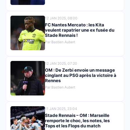
12 JAN 2025, 08:00
FC Nantes Mercato : les Kita
veulent rapatrier une ex fusée du
Stade Rennais !
Par Bastien Aubert
12 JAN 2025, 07:20
OM : De Zerbi envoie un message
cinglant au PSG après la victoire à
Rennes
Par Bastien Aubert
11 JAN 2025, 23:04
Stade Rennais – OM : Marseille
remporte le choc, les notes, les
Tops et les Flops du match