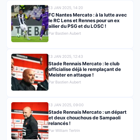
13 JAN 2025, 14:20
FC Nantes Mercato : à la lutte avec
le RC Lens et Rennes pour un ex
ailier du PSG et du LOSC !
Par Bastien Aubert
13 JAN 2025, 12:43
Stade Rennais Mercato : le club
officialise déjà le remplaçant de
Meister en attaque !
Par Bastien Aubert
13 JAN 2025, 09:00
Stade Rennais Mercato : un départ
et deux chouchous de Sampaoli
relancés !
Par William Tertrin