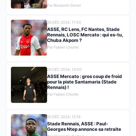
Par Benjamin Danet
26 DÉC 2024, 17:00
ASSE, RC Lens, FC Nantes, Stade
Rennais, LOSC Mercato : qui es-tu,
Chuba Akpom ?
Par Fabien Chorlet
26 DÉC 2024, 13:00
ASSE Mercato : gros coup de froid
pour la piste Santamaria (Stade
Rennais) !
Par Fabien Chorlet
26 DÉC 2024, 12:16
Stade Rennais, ASSE : Paul-
Georges Ntep annonce sa retraite