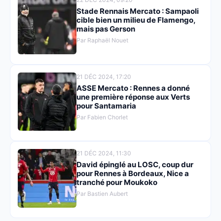
Stade Rennais Mercato : Sampaoli
cible bien un milieu de Flamengo,
mais pas Gerson
Par Raphaël Nouet
21 DÉC 2024, 17:20
ASSE Mercato : Rennes a donné
une première réponse aux Verts
pour Santamaria
Par Fabien Chorlet
21 DÉC 2024, 11:30
David épinglé au LOSC, coup dur
pour Rennes à Bordeaux, Nice a
tranché pour Moukoko
Par Bastien Aubert