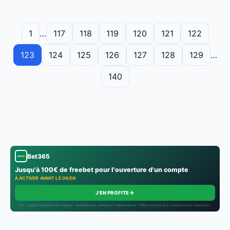
1
…
117
118
119
120
121
122
123
124
125
126
127
128
129
…
140
Bet365
Jusqu'à 100€ de freebet pour l'ouverture d'un compte
À ACTIVER AVANT LE 08/08
→
J'EN PROFITE
18+ · Jouer comporte des risques : endettement, isolement, dépendance · Offre soumise aux conditions de l’opérateur.