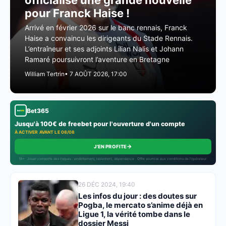
officialise une grande nouvelle
pour Franck Haise !
Arrivé en février 2026 sur le banc rennais, Franck
Haise a convaincu les dirigeants du Stade Rennais.
L’entraîneur et ses adjoints Lilian Nalis et Johann
Ramaré poursuivront l’aventure en Bretagne
William Tertrin
• 7 AOÛT 2026, 17:00
Bet365
Jusqu'à 100€ de freebet pour l'ouverture d'un compte
À ACTIVER AVANT LE 08/08
→
J'EN PROFITE
18+ · Jouer comporte des risques : endettement, isolement, dépendance · Offre soumise aux conditions de l’opérateur.
26 DÉC 2024, 19:40
Les infos du jour : des doutes sur
Pogba, le mercato s’anime déjà en
Ligue 1, la vérité tombe dans le
dossier Messi