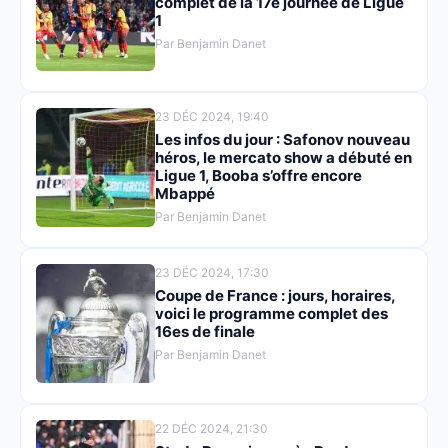
complet de la 17e journée de Ligue
1
Par Benjamin Danet
23 DÉC 2024, 19:40
Les infos du jour : Safonov nouveau
héros, le mercato show a débuté en
Ligue 1, Booba s’offre encore
Mbappé
Par Benjamin Danet
23 DÉC 2024, 17:30
Coupe de France : jours, horaires,
voici le programme complet des
16es de finale
Par Benjamin Danet
22 DÉC 2024, 21:30