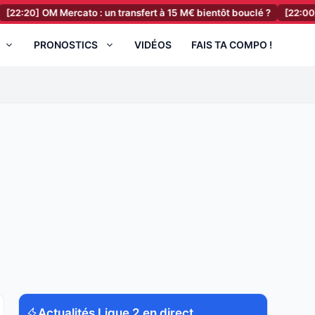
OM Mercato : un transfert à 15 M€ bientôt bouclé ?
[22:00]
RC Lens
PRONOSTICS
VIDÉOS
FAIS TA COMPO !
Actualités Ligue 2 en direct