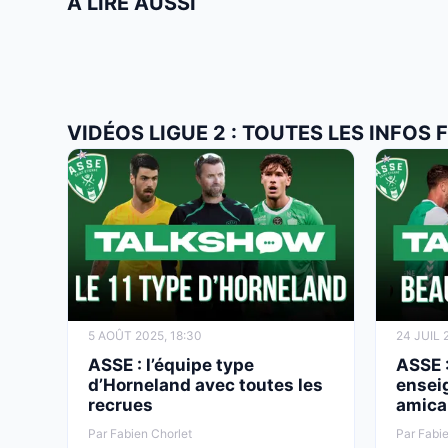
À LIRE AUSSI
VIDÉOS LIGUE 2 : TOUTES LES INFOS 
5 AOÛT 2025, 18:30
24 JUIL 
ASSE : l’équipe type
ASSE :
d’Horneland avec toutes les
ensei
recrues
amica
Par Fabien Chorlet
Par Fabie