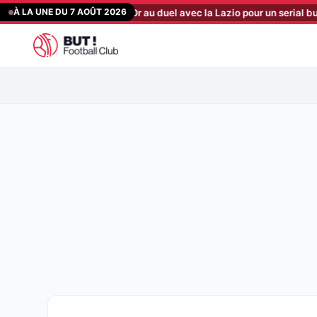
Aller
À LA UNE DU 7 AOÛT 2026
rcato : les Sang et Or au duel avec la Lazio pour un serial buteur à 15
au
contenu