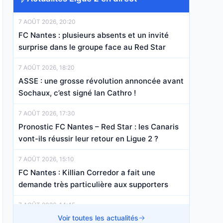
7 AOÛT 2026, 20:20
FC Nantes : plusieurs absents et un invité
surprise dans le groupe face au Red Star
7 AOÛT 2026, 18:20
ASSE : une grosse révolution annoncée avant
Sochaux, c’est signé Ian Cathro !
7 AOÛT 2026, 17:30
Pronostic FC Nantes – Red Star : les Canaris
vont-ils réussir leur retour en Ligue 2 ?
7 AOÛT 2026, 15:10
FC Nantes : Killian Corredor a fait une
demande très particulière aux supporters
7 AOÛT 2026, 14:45
Pronostic Sochaux – ASSE : une victoire des
Voir toutes les actualités