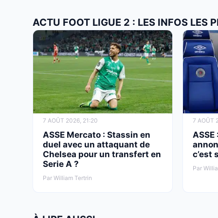
ACTU FOOT LIGUE 2 : LES INFOS LES
7 AOÛT 2026, 21:20
7 AOÛT 2
ASSE Mercato : Stassin en
ASSE :
duel avec un attaquant de
annon
Chelsea pour un transfert en
c’est 
Serie A ?
Par Willi
Par William Tertrin