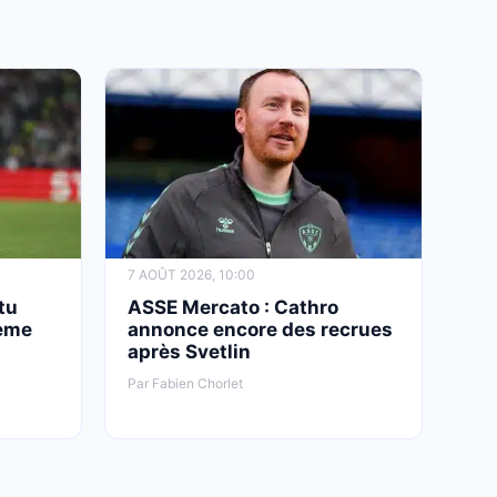
5 AOÛT 2026, 21:43
ASSE : Deux départs estivaux reçoivent déjà
un sérieux coup de pouce
7 AOÛT 2026, 10:00
tu
ASSE Mercato : Cathro
ième
annonce encore des recrues
après Svetlin
Par Fabien Chorlet