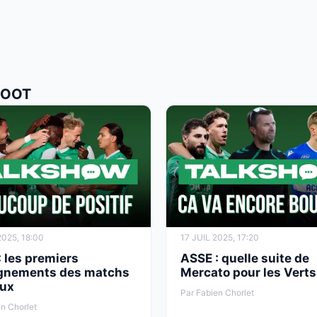
FOOT
2025, 18:00
17 JUIL 2025, 17:20
 les premiers
ASSE : quelle suite de
gnements des matchs
Mercato pour les Verts
ux
Par Fabien Chorlet
n Chorlet