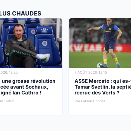
 PLUS CHAUDES
026, 18:20
7 AOÛT 2026, 12:15
 une grosse révolution
ASSE Mercato : qui es-
cée avant Sochaux,
Tamar Svetlin, la sept
signé Ian Cathro !
recrue des Verts ?
am Tertrin
Par Fabien Chorlet