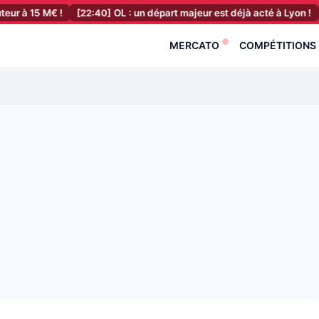
 M€ !
[22:40]
OL : un départ majeur est déjà acté à Lyon !
[22:20]
MERCATO
COMPÉTITIONS