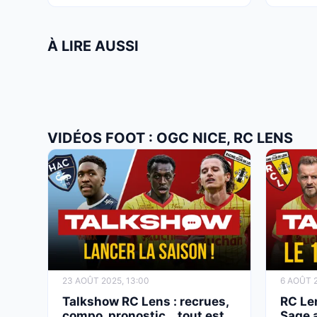
À LIRE AUSSI
VIDÉOS FOOT : OGC NICE, RC LENS
23 AOÛT 2025, 13:00
6 AOÛT 2
Talkshow RC Lens : recrues,
RC Len
compo, pronostic… tout est
Sage 