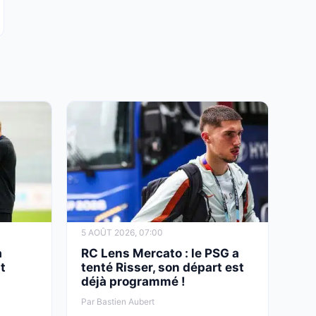
5 AOÛT 2026, 07:00
a
RC Lens Mercato : le PSG a
t
tenté Risser, son départ est
déjà programmé !
Par Bastien Aubert