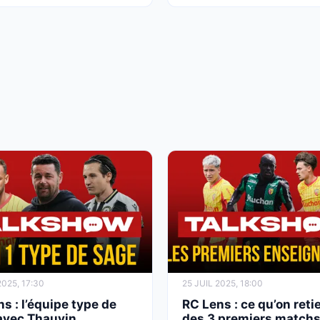
025, 17:30
25 JUIL 2025, 18:00
s : l’équipe type de
RC Lens : ce qu’on reti
avec Thauvin
des 3 premiers match