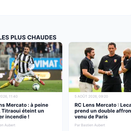
 LES PLUS CHAUDES
026, 11:40
5 AOÛT 2026, 09:20
s Mercato : à peine
RC Lens Mercato : Lec
, Titraoui éteint un
prend un double affron
r incendie !
venu de Paris
en Aubert
Par Bastien Aubert