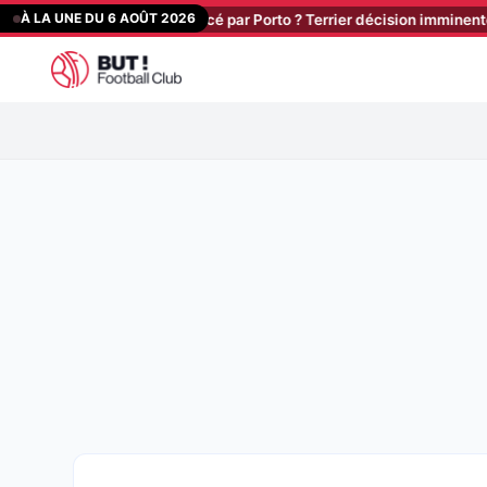
Aller
À LA UNE DU 6 AOÛT 2026
u jour : Stassin relancé par Porto ? Terrier décision imminente ! Lars
au
contenu