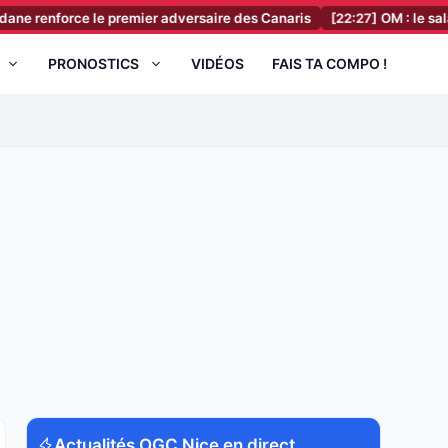
force le premier adversaire des Canaris
[22:27]
OM : le salaire XXL 
PRONOSTICS
VIDÉOS
FAIS TA COMPO !
Actualités OGC Nice en direct