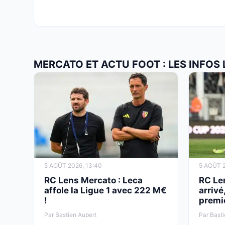
MERCATO ET ACTU FOOT : LES INFOS
5 AOÛT 2026, 13:40
5 AOÛT 2
RC Lens Mercato : Leca
RC Len
affole la Ligue 1 avec 222 M€
arrivé
!
premie
Par Bastien Aubert
Par Basti