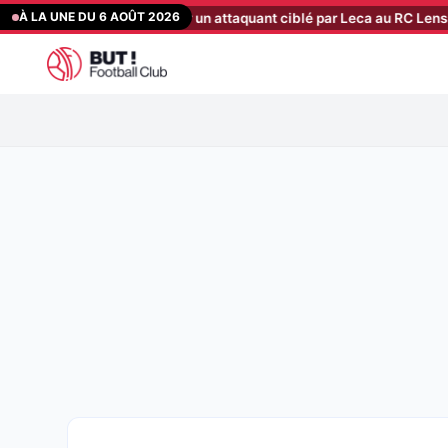
Aller
À LA UNE DU 6 AOÛT 2026
ffre est partie pour un attaquant ciblé par Leca au RC Lens
[21:40]
au
contenu