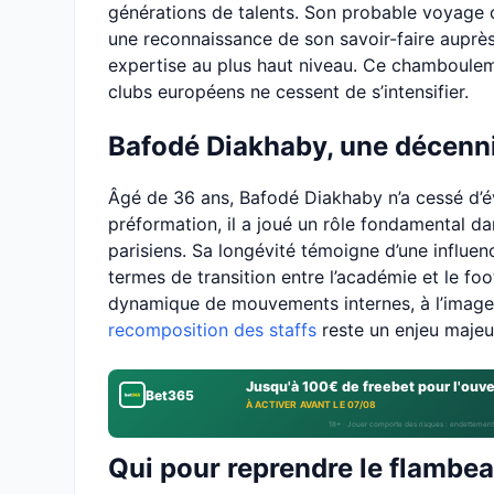
générations de talents. Son probable voyage o
une reconnaissance de son savoir-faire auprès
expertise au plus haut niveau. Ce chambouleme
clubs européens ne cessent de s’intensifier.
Bafodé Diakhaby, une décenni
Âgé de 36 ans, Bafodé Diakhaby n’a cessé d’év
préformation, il a joué un rôle fondamental d
parisiens. Sa longévité témoigne d’une influe
termes de transition entre l’académie et le foo
dynamique de mouvements internes, à l’image d
recomposition des staffs
reste un enjeu majeu
Jusqu'à 100€ de freebet pour l'ouv
Bet365
À ACTIVER AVANT LE 07/08
18+ · Jouer comporte des risques : endettement
Qui pour reprendre le flambea