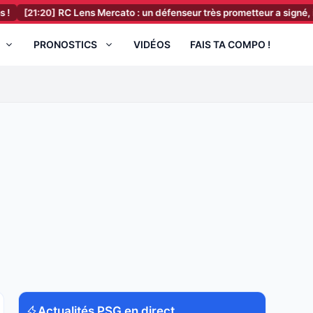
0]
RC Lens Mercato : un défenseur très prometteur a signé, il vient d’un
PRONOSTICS
VIDÉOS
FAIS TA COMPO !
Actualités PSG en direct