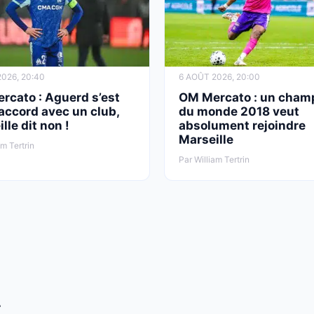
026, 20:40
6 AOÛT 2026, 20:00
rcato : Aguerd s’est
OM Mercato : un cham
accord avec un club,
du monde 2018 veut
lle dit non !
absolument rejoindre
Marseille
am Tertrin
Par William Tertrin
T