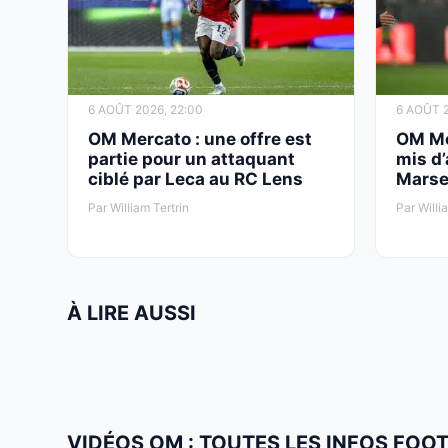
6 AOÛT 2026, 22:00
6 AOÛT 2
OM Mercato : une offre est
OM Me
partie pour un attaquant
mis d’
ciblé par Leca au RC Lens
Marsei
Par William Tertrin
Par Willi
À LIRE AUSSI
VIDÉOS OM : TOUTES LES INFOS FOO