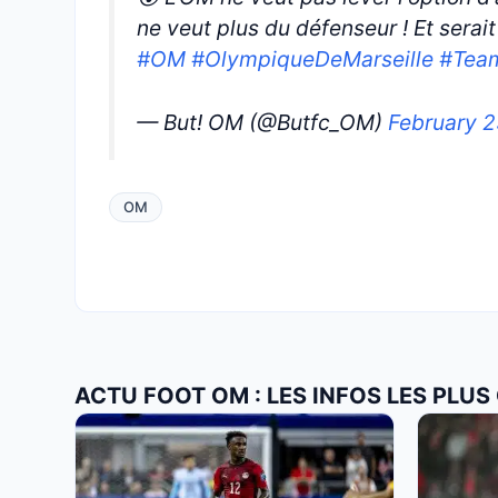
ne veut plus du défenseur ! Et serai
#OM
#OlympiqueDeMarseille
#Te
— But! OM (@Butfc_OM)
February 2
OM
ACTU FOOT OM : LES INFOS LES PLU