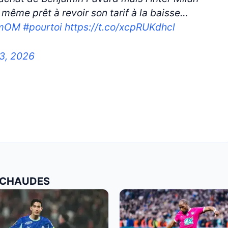
t même prêt à revoir son tarif à la baisse…
amOM
#pourtoi
https://t.co/xcpRUKdhcl
3, 2026
S CHAUDES