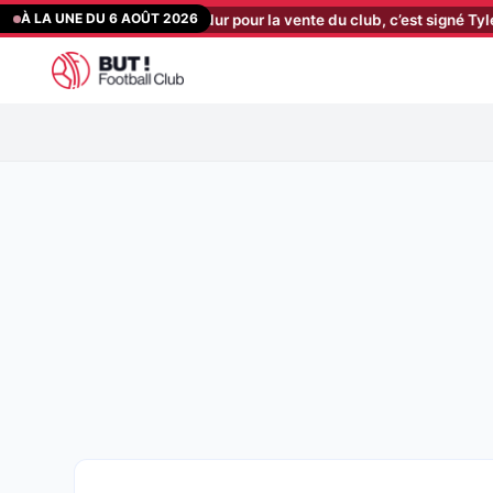
Aller
À LA UNE DU 6 AOÛT 2026
: nouveau coup dur pour la vente du club, c’est signé Tylel Tati
[2
au
contenu