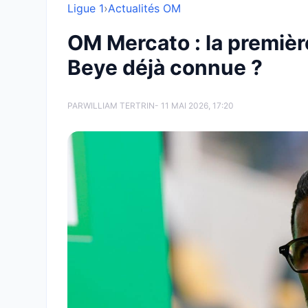
Ligue 1
›
Actualités OM
OM Mercato : la premièr
Beye déjà connue ?
PAR
WILLIAM TERTRIN
- 11 MAI 2026, 17:20