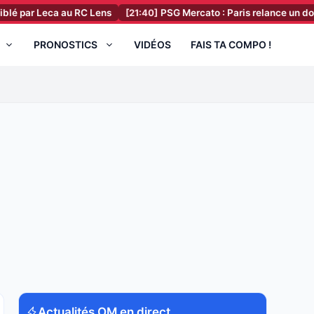
eca au RC Lens
[21:40]
PSG Mercato : Paris relance un dossier à 40 mi
PRONOSTICS
VIDÉOS
FAIS TA COMPO !
Actualités OM en direct