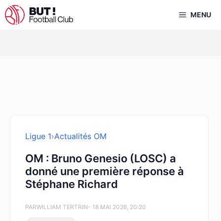
Aller
MENU
au
contenu
Ligue 1
›
Actualités OM
OM : Bruno Genesio (LOSC) a
donné une première réponse à
Stéphane Richard
PAR
WILLIAM TERTRIN
- 18 MAI 2026, 20:20