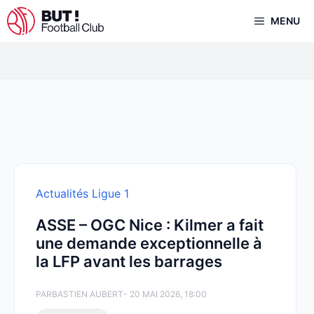
Aller
MENU
au
contenu
Actualités Ligue 1
ASSE – OGC Nice : Kilmer a fait
une demande exceptionnelle à
la LFP avant les barrages
PAR
BASTIEN AUBERT
- 20 MAI 2026, 18:00