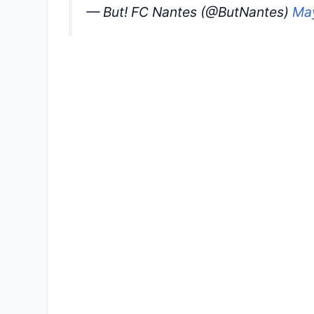
— But! FC Nantes (@ButNantes)
May