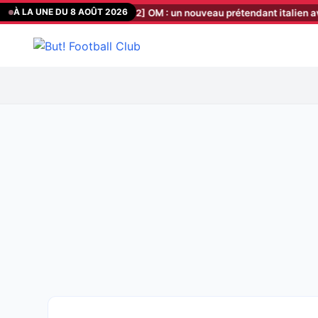
Aller
À LA UNE DU 8 AOÛT 2026
e de méthode !
[06:02]
OM : un nouveau prétendant italien avance s
au
contenu