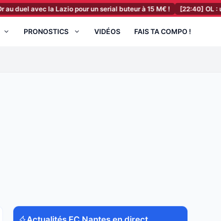
l avec la Lazio pour un serial buteur à 15 M€ !
[22:40]
OL : un dépa
PRONOSTICS
VIDÉOS
FAIS TA COMPO !
Actualités FC Nantes en direct