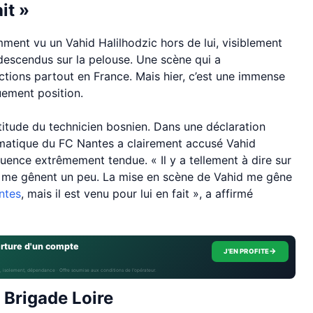
it »
ent vu un Vahid Halilhodzic hors de lui, visiblement
descendus sur la pelouse. Une scène qui a
ons partout en France. Mais hier, c’est une immense
uement position.
ttitude du technicien bosnien. Dans une déclaration
lématique du FC Nantes a clairement accusé Vahid
quence extrêmement tendue. « Il y a tellement à dire sur
qui me gênent un peu. La mise en scène de Vahid me gêne
ntes
, mais il est venu pour lui en fait », a affirmé
erture d'un compte
→
J'EN PROFITE
, isolement, dépendance · Offre soumise aux conditions de l’opérateur.
 Brigade Loire