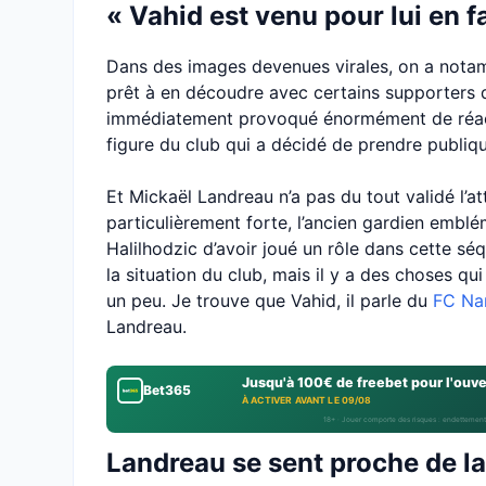
« Vahid est venu pour lui en fa
Dans des images devenues virales, on a notamm
prêt à en découdre avec certains supporters 
immédiatement provoqué énormément de réacti
figure du club qui a décidé de prendre publiq
Et Mickaël Landreau n’a pas du tout validé l’a
particulièrement forte, l’ancien gardien emb
Halilhodzic d’avoir joué un rôle dans cette sé
la situation du club, mais il y a des choses 
un peu. Je trouve que Vahid, il parle du
FC Na
Landreau.
Jusqu'à 100€ de freebet pour l'ouv
Bet365
À ACTIVER AVANT LE 09/08
18+ · Jouer comporte des risques : endettement
Landreau se sent proche de la