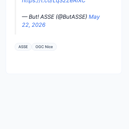
https://t.co/LqS2ZeAiXC
— But! ASSE (@ButASSE)
May
22, 2026
ASSE
OGC Nice