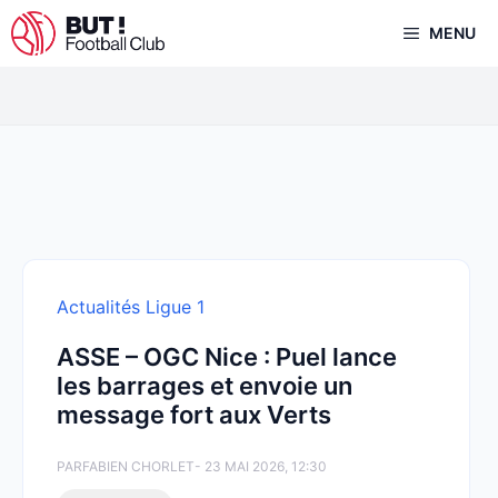
Aller
MENU
au
contenu
Actualités Ligue 1
ASSE – OGC Nice : Puel lance
les barrages et envoie un
message fort aux Verts
PAR
FABIEN CHORLET
- 23 MAI 2026, 12:30