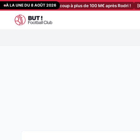
Aller
À LA UNE DU 8 AOÛT 2026
e : City prépare un coup à plus de 100 M€ après Rodri !
[06:44]
OM 
au
contenu