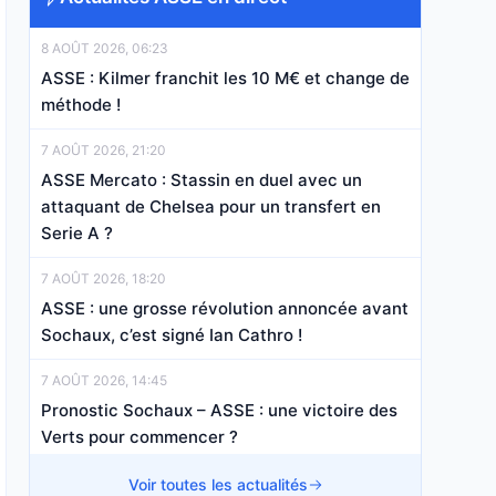
8 AOÛT 2026, 06:23
ASSE : Kilmer franchit les 10 M€ et change de
méthode !
7 AOÛT 2026, 21:20
ASSE Mercato : Stassin en duel avec un
attaquant de Chelsea pour un transfert en
Serie A ?
7 AOÛT 2026, 18:20
ASSE : une grosse révolution annoncée avant
Sochaux, c’est signé Ian Cathro !
7 AOÛT 2026, 14:45
Pronostic Sochaux – ASSE : une victoire des
Verts pour commencer ?
7 AOÛT 2026, 13:07
Voir toutes les actualités