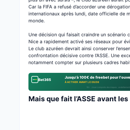
Car la FIFA a refusé d’accorder une dérogatio
internationaux après lundi, date officielle de
monde.
Une décision qui faisait craindre un scénario
Nice a rapidement activé ses réseaux pour évi
Le club azuréen devrait ainsi conserver l’ens
confrontation décisive contre l’ASSE. Une exc
notamment compter sur plusieurs cadres habit
Jusqu'à 100€ de freebet pour l'ouv
Bet365
À ACTIVER AVANT LE 09/08
18+ · Jouer comporte des risques : endettement
Mais que fait l’ASSE avant les