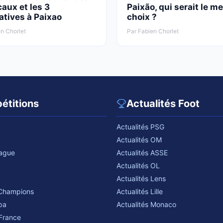
aux et les 3
Paixão, qui serait le me
atives à Paixao
choix ?
n Chorlet
Par Fabien Chorlet
étitions
Actualités Foot
Actualités PSG
Actualités OM
eague
Actualités ASSE
Actualités OL
Actualités Lens
 Champions
Actualités Lille
pa
Actualités Monaco
France