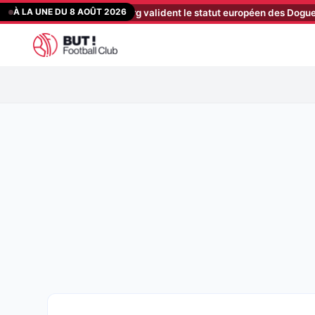
Aller
À LA UNE DU 8 AOÛT 2026
porters de Hambourg valident le statut européen des Dogues
[11:03
au
contenu