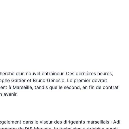
erche d’un nouvel entraîneur. Ces dernières heures,
ophe Galtier et Bruno Genesio. Le premier devrait
ent à Marseille, tandis que le second, en fin de contrat
n avenir.
également dans le viseur des dirigeants marseillais : Adi
mogeage de l’AS Monaco, le technicien autrichien aurait