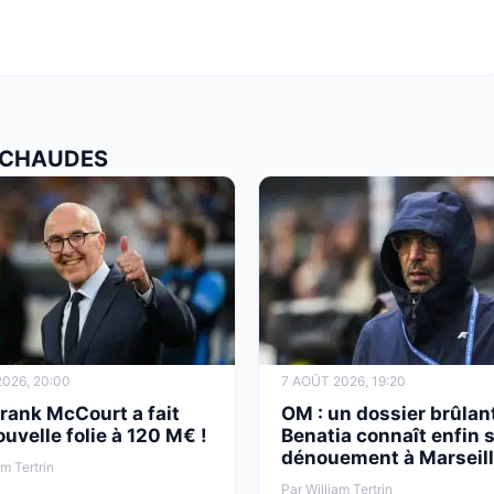
S CHAUDES
026, 20:00
7 AOÛT 2026, 19:20
rank McCourt a fait
OM : un dossier brûlant
uvelle folie à 120 M€ !
Benatia connaît enfin 
dénouement à Marseil
am Tertrin
Par William Tertrin