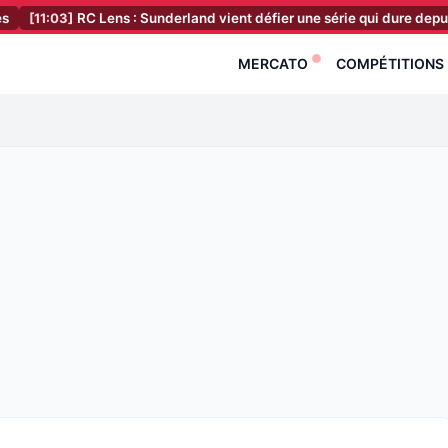
]
RC Lens : Sunderland vient défier une série qui dure depuis trois ans
MERCATO
COMPÉTITIONS