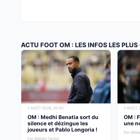
ACTU FOOT OM : LES INFOS LES PLU
7 AOÛT 2026, 20:40
7 AOÛT 2
OM : Medhi Benatia sort du
OM : F
silence et dézingue les
une no
joueurs et Pablo Longoria !
Par Willi
Par William Tertrin