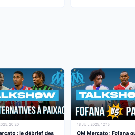
T
2025, 20:20
18 JUIL 2025, 12:15
cato : le débrief des
OM Mercato : Fofana o