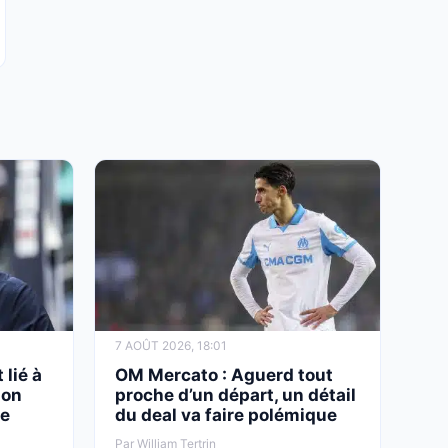
7 AOÛT 2026, 18:01
 lié à
OM Mercato : Aguerd tout
son
proche d’un départ, un détail
le
du deal va faire polémique
Par William Tertrin