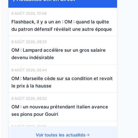
8 AOÛT 2026, 10:08
Flashback, il y a un an : OM : quand la quête
du patron défensif révélait une autre époque
8 AOÛT 2026, 08:23
OM : Lampard accélère sur un gros salaire
devenu indésirable
8 AOÛT 2026, 06:44
OM : Marseille cède sur sa condition et revoit
le prix à la hausse
8 AOÛT 2026, 06:02
OM : un nouveau prétendant italien avance
ses pions pour Gouiri
7 AOÛT 2026, 22:20
OM Mercato : un transfert à 15 M€ bientôt
Voir toutes les actualités