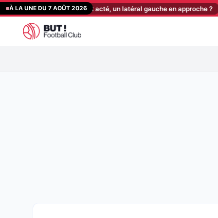
Aller
À LA UNE DU 7 AOÛT 2026
un nouveau départ acté, un latéral gauche en approche ?
[12:15]
ASS
au
contenu