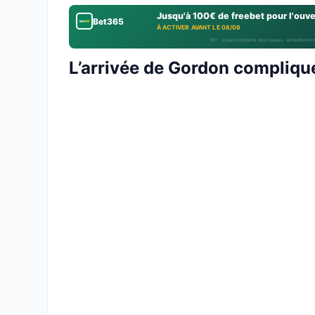
Jusqu'à 100€ de freebet pour l'ouv
Bet365
À ACTIVER AVANT LE 08/08
18+ · Jouer comporte des risques : endettement
L’arrivée de Gordon compliqu