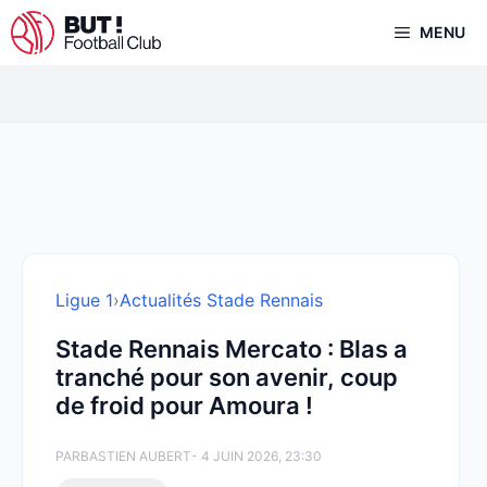
Aller
MENU
au
contenu
Ligue 1
›
Actualités Stade Rennais
Stade Rennais Mercato : Blas a
tranché pour son avenir, coup
de froid pour Amoura !
PAR
BASTIEN AUBERT
- 4 JUIN 2026, 23:30